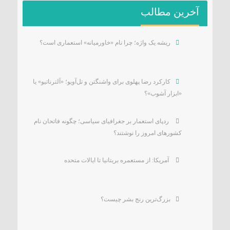
آخرین مطالب
ریشه یک واژه؛ چرا نام «خاورمیانه» استعماری است؟
کارکرد رضا پهلوی برای واشنگتن و تل‌آویو؛ «آلترناتیو» یا
«ابزار آشوب»؟
ردپای استعمار بر جغرافیای سیاسی؛ چگونه فاتحان نام
کشورهای امروز را نوشتند؟
آمریکا: از مستعمره بریتانیا تا ایالات متحده
بزرگ‌ترین رنج بشر چیست؟