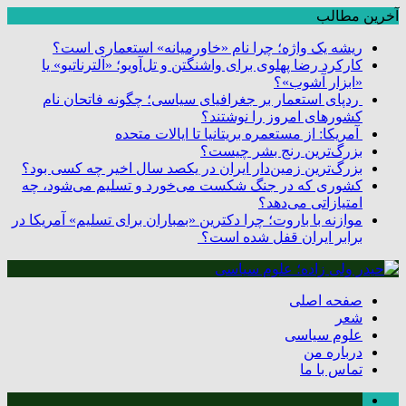
آخرین مطالب
ریشه یک واژه؛ چرا نام «خاورمیانه» استعماری است؟
کارکرد رضا پهلوی برای واشنگتن و تل‌آویو؛ «آلترناتیو» یا
«ابزار آشوب»؟
ردپای استعمار بر جغرافیای سیاسی؛ چگونه فاتحان نام
کشورهای امروز را نوشتند؟
آمریکا: از مستعمره بریتانیا تا ایالات متحده
بزرگ‌ترین رنج بشر چیست؟
بزرگ‌ترین زمین‌دار ایران در یکصد سال اخیر چه کسی بود؟
کشوری که در جنگ شکست می‌خورد و تسلیم می‌شود، چه
امتیازاتی می‌دهد؟
موازنه با باروت؛ چرا دکترین «بمباران برای تسلیم» آمریکا در
برابر ایران قفل شده است؟
صفحه اصلی
شعر
علوم سیاسی
درباره من
تماس با ما