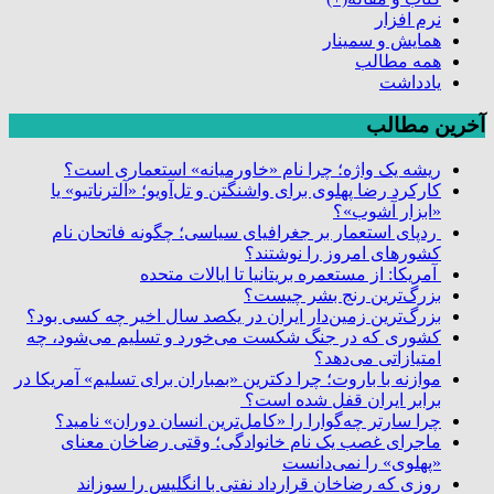
نرم افزار
همایش و سمینار
همه مطالب
یادداشت
آخرین مطالب
ریشه یک واژه؛ چرا نام «خاورمیانه» استعماری است؟
کارکرد رضا پهلوی برای واشنگتن و تل‌آویو؛ «آلترناتیو» یا
«ابزار آشوب»؟
ردپای استعمار بر جغرافیای سیاسی؛ چگونه فاتحان نام
کشورهای امروز را نوشتند؟
آمریکا: از مستعمره بریتانیا تا ایالات متحده
بزرگ‌ترین رنج بشر چیست؟
بزرگ‌ترین زمین‌دار ایران در یکصد سال اخیر چه کسی بود؟
کشوری که در جنگ شکست می‌خورد و تسلیم می‌شود، چه
امتیازاتی می‌دهد؟
موازنه با باروت؛ چرا دکترین «بمباران برای تسلیم» آمریکا در
برابر ایران قفل شده است؟
چرا سارتر چه‌گوارا را «کامل‌ترین انسان دوران» نامید؟
ماجرای غصب یک نام خانوادگی؛ وقتی رضاخان معنای
«پهلوی» را نمی‌دانست
روزی که رضاخان قرارداد نفتی با انگلیس را سوزاند