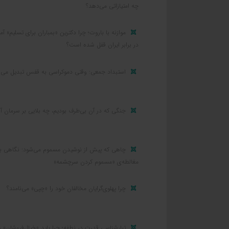
چه امتیازاتی می‌دهد؟
موازنه با باروت؛ چرا دکترین «بمباران برای تسلیم» آمر
در برابر ایران قفل شده است؟
استبداد جمعی: وقتی دموکراسی به قفس تبدیل می‌
جنگی که در آن بی‌طرف بودیم، چه بلایی بر سرمان آو
چاهی که پیش از نوشیدن مسموم می‌شود: نگاهی ب
مغالطه‌ی «مسموم کردن سرچشمه»
چرا پهلوی‌گرایان مخالفان خود را «چپی» می‌نامند؟
تبارشناسی قدرت در نطفه؛ چرا باید «خیال‌فروشان» ر