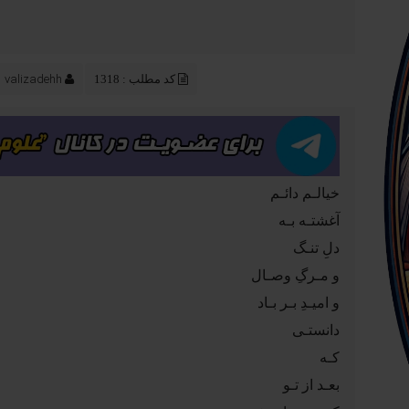
valizadehh
کد مطلب : 1318
خیالـم دائـم
آغشتـه بـه
دلِ تنـگ
و مـرگِ وصـال
و امیـدِ بـر بـاد
دانستـی
کـه
بعـد از تـو