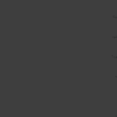
یکا
شود
رد؟
ه
ا