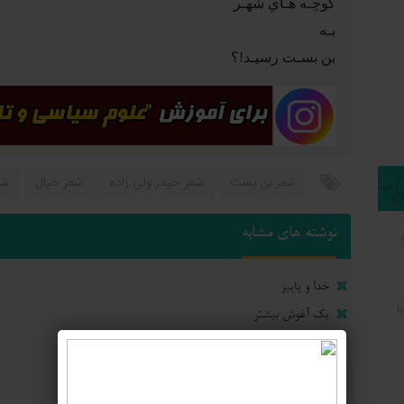
کوچـه هـایِ شهـر
بـه
بن بسـت رسیـد!؟
شعر بن بست
شعر حیدر ولی زاده
شعر خیال
شع
نوشته های مشابه
خدا و پاییز
ا
یک آغوش بیشتر
وعده گاه خیال
ساعتی بمان