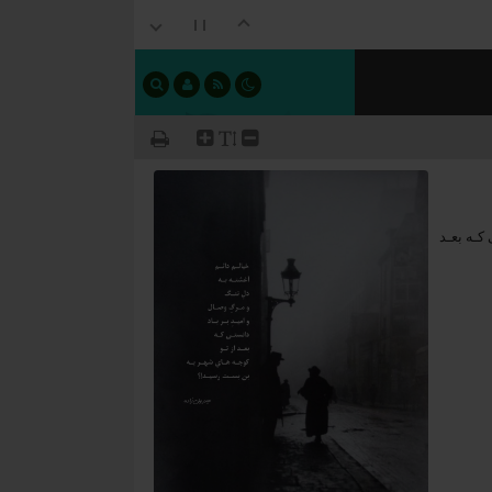
 کـه بعـد