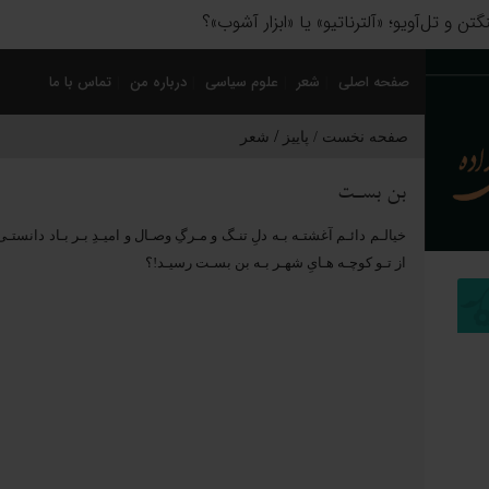
 سیاسی؛ چگونه فاتحان نام کشورهای امروز را نوشتند؟
صفحه اصلی
شعر
علوم سیاسی
درباره من
تماس با ما
/
صفحه نخست /
پاییز
شعر
بن بسـت
خیالـم دائـم آغشتـه بـه دلِ تنـگ و مـرگِ وصـال و امیـدِ بـر بـاد دانستـی
از تـو کوچـه هـایِ شهـر بـه بن بسـت رسیـد!؟