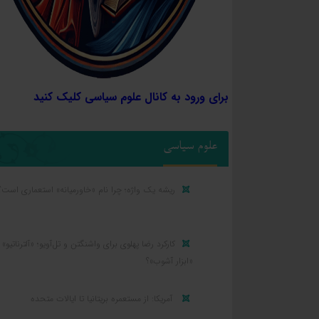
برای ورود به کانال علوم سیاسی کلیک کنید
علوم سیاسی
ریشه یک واژه؛ چرا نام «خاورمیانه» استعماری است؟
کارکرد رضا پهلوی برای واشنگتن و تل‌آویو؛ «آلترناتیو» ی
«ابزار آشوب»؟
آمریکا: از مستعمره بریتانیا تا ایالات متحده