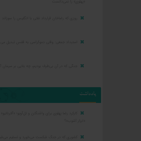
«پهلوی» را نمی‌دانست
روزی که رضاخان قرارداد نفتی با انگلیس را سوزاند
استبداد جمعی: وقتی دموکراسی به قفس تبدیل می‌
جنگی که در آن بی‌طرف بودیم، چه بلایی بر سرمان آو
یادداشت
کارکرد رضا پهلوی برای واشنگتن و تل‌آویو؛ «آلترناتیو» ی
«ابزار آشوب»؟
کشوری که در جنگ شکست می‌خورد و تسلیم می‌شو