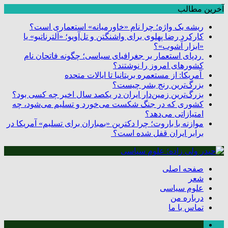
آخرین مطالب
ریشه یک واژه؛ چرا نام «خاورمیانه» استعماری است؟
کارکرد رضا پهلوی برای واشنگتن و تل‌آویو؛ «آلترناتیو» یا
«ابزار آشوب»؟
ردپای استعمار بر جغرافیای سیاسی؛ چگونه فاتحان نام
کشورهای امروز را نوشتند؟
آمریکا: از مستعمره بریتانیا تا ایالات متحده
بزرگ‌ترین رنج بشر چیست؟
بزرگ‌ترین زمین‌دار ایران در یکصد سال اخیر چه کسی بود؟
کشوری که در جنگ شکست می‌خورد و تسلیم می‌شود، چه
امتیازاتی می‌دهد؟
موازنه با باروت؛ چرا دکترین «بمباران برای تسلیم» آمریکا در
برابر ایران قفل شده است؟
صفحه اصلی
شعر
علوم سیاسی
درباره من
تماس با ما