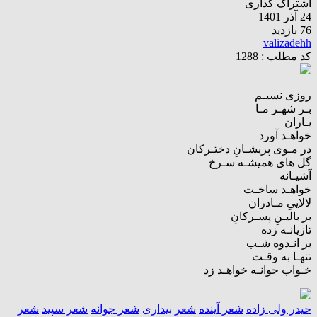
اشتراک گذاری
24 آذر 1401
76 بازدید
valizadehh
کد مطلب : 1288
روزی نسیـم
بـر شهـر مـا
بـاران
خواهـد آورد
در مـوی پریشـانِ دختـرکان
گل های همیشـه سـرخ
آشیـانه
خواهـد ساخـت
لالاییِ مـادران
بر بالیـنِ پسـرکانِ
تازیانـه زده
بر انـدوه شـب
تنهـا به وقـت
خـواب جوانـه خواهـد زد
حیدر ولی زاده
شعر آینده
شعر بیداری
شعر جوانه
شعر سپید
شعر