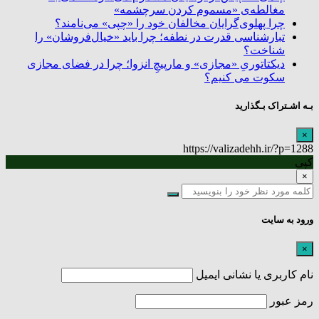
مغالطه‌ی «مسموم کردن سرچشمه»
چرا پهلوی‌گرایان مخالفان خود را «چپی» می‌نامند؟
تبارشناسی قدرت در نطفه؛ چرا باید «خیال‌فروشان» را
شناخت؟
دیکتاتوریِ «مجازی» و مارپیچِ انزوا؛ چرا در فضای مجازی
سکوت می کنیم؟
بـه اشـتراک بـگذارید
×
https://valizadehh.ir/?p=1288
کپی
×
ورود به سایت
×
نام کاربری یا نشانی ایمیل
رمز عبور