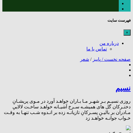
فهرست سایت
×
درباره من
تماس با ما
صفحه نخست /
پاییز
/
شعر
نسیم
روزی نسیـم بـر شهـر مـا بـاران خواهـد آورد در مـوی پریشـانِ
دختـرکان گل های همیشـه سـرخ آشیـانه خواهـد ساخـت لالاییِ
مـادران بر بالیـنِ پسـرکانِ تازیانـه زده بر انـدوه شـب تنهـا به وقـت
خـواب جوانـه خواهـد زد