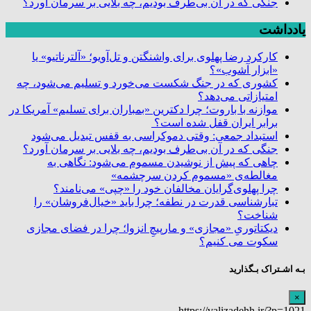
جنگی که در آن بی‌طرف بودیم، چه بلایی بر سرمان آورد؟
یادداشت
کارکرد رضا پهلوی برای واشنگتن و تل‌آویو؛ «آلترناتیو» یا
«ابزار آشوب»؟
کشوری که در جنگ شکست می‌خورد و تسلیم می‌شود، چه
امتیازاتی می‌دهد؟
موازنه با باروت؛ چرا دکترین «بمباران برای تسلیم» آمریکا در
برابر ایران قفل شده است؟
استبداد جمعی: وقتی دموکراسی به قفس تبدیل می‌شود
جنگی که در آن بی‌طرف بودیم، چه بلایی بر سرمان آورد؟
چاهی که پیش از نوشیدن مسموم می‌شود: نگاهی به
مغالطه‌ی «مسموم کردن سرچشمه»
چرا پهلوی‌گرایان مخالفان خود را «چپی» می‌نامند؟
تبارشناسی قدرت در نطفه؛ چرا باید «خیال‌فروشان» را
شناخت؟
دیکتاتوریِ «مجازی» و مارپیچِ انزوا؛ چرا در فضای مجازی
سکوت می کنیم؟
بـه اشـتراک بـگذارید
×
https://valizadehh.ir/?p=1021