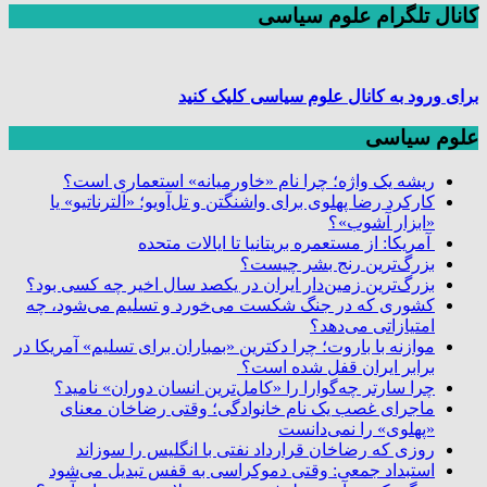
کانال تلگرام علوم سیاسی
برای ورود به کانال علوم سیاسی کلیک کنید
علوم سیاسی
ریشه یک واژه؛ چرا نام «خاورمیانه» استعماری است؟
کارکرد رضا پهلوی برای واشنگتن و تل‌آویو؛ «آلترناتیو» یا
«ابزار آشوب»؟
آمریکا: از مستعمره بریتانیا تا ایالات متحده
بزرگ‌ترین رنج بشر چیست؟
بزرگ‌ترین زمین‌دار ایران در یکصد سال اخیر چه کسی بود؟
کشوری که در جنگ شکست می‌خورد و تسلیم می‌شود، چه
امتیازاتی می‌دهد؟
موازنه با باروت؛ چرا دکترین «بمباران برای تسلیم» آمریکا در
برابر ایران قفل شده است؟
چرا سارتر چه‌گوارا را «کامل‌ترین انسان دوران» نامید؟
ماجرای غصب یک نام خانوادگی؛ وقتی رضاخان معنای
«پهلوی» را نمی‌دانست
روزی که رضاخان قرارداد نفتی با انگلیس را سوزاند
استبداد جمعی: وقتی دموکراسی به قفس تبدیل می‌شود