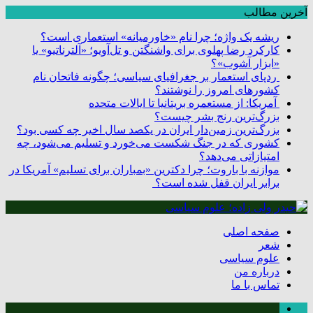
آخرین مطالب
ریشه یک واژه؛ چرا نام «خاورمیانه» استعماری است؟
کارکرد رضا پهلوی برای واشنگتن و تل‌آویو؛ «آلترناتیو» یا
«ابزار آشوب»؟
ردپای استعمار بر جغرافیای سیاسی؛ چگونه فاتحان نام
کشورهای امروز را نوشتند؟
آمریکا: از مستعمره بریتانیا تا ایالات متحده
بزرگ‌ترین رنج بشر چیست؟
بزرگ‌ترین زمین‌دار ایران در یکصد سال اخیر چه کسی بود؟
کشوری که در جنگ شکست می‌خورد و تسلیم می‌شود، چه
امتیازاتی می‌دهد؟
موازنه با باروت؛ چرا دکترین «بمباران برای تسلیم» آمریکا در
برابر ایران قفل شده است؟
صفحه اصلی
شعر
علوم سیاسی
درباره من
تماس با ما