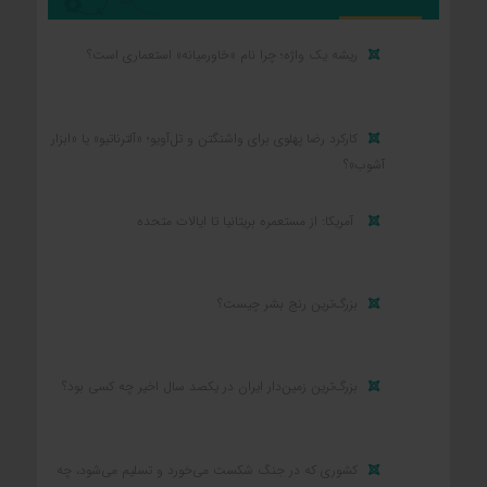
ریشه یک واژه؛ چرا نام «خاورمیانه» استعماری است؟
کارکرد رضا پهلوی برای واشنگتن و تل‌آویو؛ «آلترناتیو» یا «ابزار
آشوب»؟
آمریکا: از مستعمره بریتانیا تا ایالات متحده
بزرگ‌ترین رنج بشر چیست؟
بزرگ‌ترین زمین‌دار ایران در یکصد سال اخیر چه کسی بود؟
کشوری که در جنگ شکست می‌خورد و تسلیم می‌شود، چه