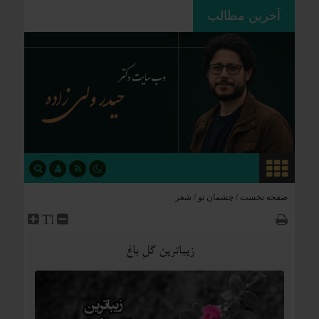
آخرین مطالب
ردپای استعمار بر جغرافیای سیاسی؛
چگونه فاتحان نام کشورهای امروز را
نوشتند؟
صفحه نخست /
چشمان تو
/
شعر
زیباترین گلِ باغ