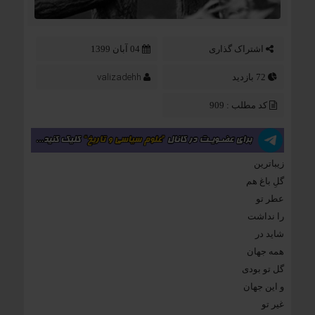
اشتراک گذاری
04 آبان 1399
valizadehh
72 بازدید
کد مطلب : 909
زیباترین
گلِ باغ هم
عطر تو
را نداشت
شاید در
همه جهان
گل تو بودی
و این جهان
غیر تو