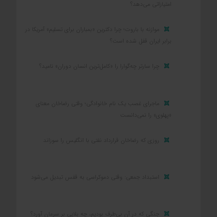
امتیازاتی می‌دهد؟
موازنه با باروت؛ چرا دکترین «بمباران برای تسلیم» آمریکا در
برابر ایران قفل شده است؟
چرا سارتر چه‌گوارا را «کامل‌ترین انسان دوران» نامید؟
ماجرای غصب یک نام خانوادگی؛ وقتی رضاخان معنای
«پهلوی» را نمی‌دانست
روزی که رضاخان قرارداد نفتی با انگلیس را سوزاند
استبداد جمعی: وقتی دموکراسی به قفس تبدیل می‌شود
جنگی که در آن بی‌طرف بودیم، چه بلایی بر سرمان آورد؟