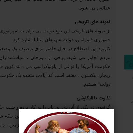
عدالتی می شود.
نمونه های تاریخی
از نمونه های تاریخی این نوع دولت می توان به امپراتور
جمهوری فلورانس، دولت-شهرهای ایتالیا اشاره کرد.
کاربرد این اصطلاح در حال حاضر برای توصیف یک وضع
مردم تجاوز می شود. برخی از مورخان ، سیاستمداران 
حکومت آمریکا را نوعی از پلوتوکراسی می دانند.کوین ف
ریچارد نیکسون ، معتقد است که ایالات متحده یک حکومت 
دولت” هستیم.
تفاوت با الیگارشی
ا
گزنفون در یکی از آثارش این نام را به کار برده و شبیه
الیگارشی فقط به افراد ثروتمند محدود نمی شود بلکه ش
گروه های دارای حق امتیاز ، اشراف ، صاحبان زمین ، دا