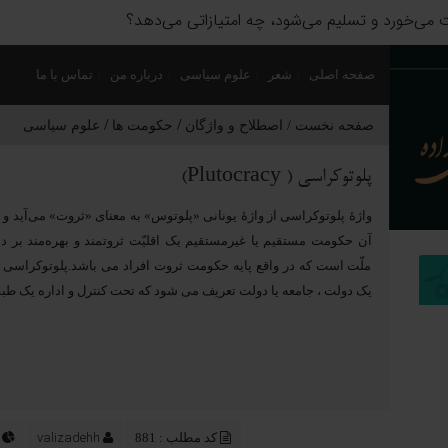
 «بمباران برای تسلیم» آمریکا در برابر ایران قفل شده است؟
صفحه اصلی
شعر
علوم سیاسی
درباره من
تماس با ما
/
/
صفحه نخست /
اصطلاح و واژگان
حکومت ها
علوم سیاسی
پلوتوکراسی ( Plutocracy)
واژهٔ پلوتوکراسی از واژهٔ یونانی «پلوتوس» به معنای «ثروت» می‌آید و 
آن حکومت مستقیم یا غیرمستقیم یک اقلیّت ثروتمند و بهره‌مند بر دیگ
ملّت است که در واقع پایه حکومت ثروت افراد می باشد.پلوتوکراسی ب
یک دولت ، جامعه یا دولت تعریف می شود که تحت کنترل و اداره یک طب
valizadehh
کد مطلب : 881
257 باز