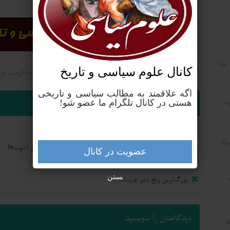
شود.
 بود؟
کانال علوم‌ سیاسی و تاریخ
پلوتوکراسی
پلوتوکراسی ( Plutocracy)
حکومت ثرو
اگه علاقمند به مطالب سیاسی و تاریخی
نوشته های مشابه
هستی در کانال تلگرام ما عضو شو!
د،
ریشه یک واژه؛ چرا نام «خاورمیانه» استعماری است؟
یکا
کارکرد رضا پهلوی برای واشنگتن و تل‌آویو؛ «آلترناتیو» یا «ابزار آشوب»؟
عضویت در کانال
آمریکا: از مستعمره بریتانیا تا ایالات متحده
بستن
بزرگ‌ترین رنج بشر چیست؟
دیدگاهتان را بنویسید
ی