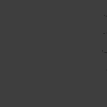
یکا
شود
رد؟
ه
ا