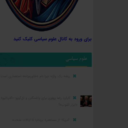
برای ورود به کانال علوم سیاسی کلیک کنید
علوم سیاسی
ریشه یک واژه؛ چرا نام «خاورمیانه» استعماری است؟
کارکرد رضا پهلوی برای واشنگتن و تل‌آویو؛ «آلترناتیو» ی
«ابزار آشوب»؟
آمریکا: از مستعمره بریتانیا تا ایالات متحده