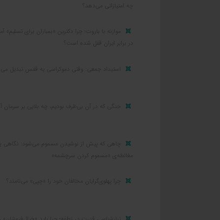
چه امتیازاتی می‌دهد؟
موازنه با باروت؛ چرا دکترین «بمباران برای تسلیم» آمر
در برابر ایران قفل شده است؟
استبداد جمعی: وقتی دموکراسی به قفس تبدیل می‌
جنگی که در آن بی‌طرف بودیم، چه بلایی بر سرمان آو
چاهی که پیش از نوشیدن مسموم می‌شود: نگاهی ب
مغالطه‌ی «مسموم کردن سرچشمه»
چرا پهلوی‌گرایان مخالفان خود را «چپی» می‌نامند؟
تبارشناسی قدرت در نطفه؛ چرا باید «خیال‌فروشان» ر