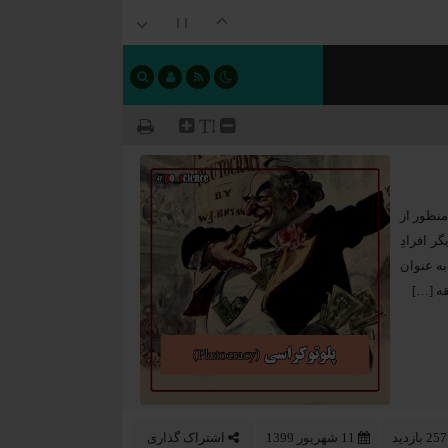
منظور از
ر افرادِ
ه عنوان
قه […]
دید
11 شهریور 1399
اشتراک گذاری