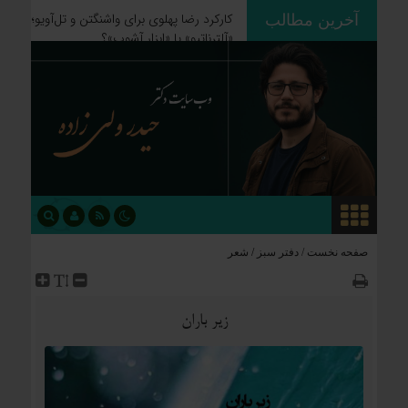
آخرین مطالب
ردپای استعمار بر جغرافیای سیاسی؛
چگونه فاتحان نام کشورهای امروز را
نوشتند؟
صفحه نخست /
دفتر سبز
/
شعر
زیر باران