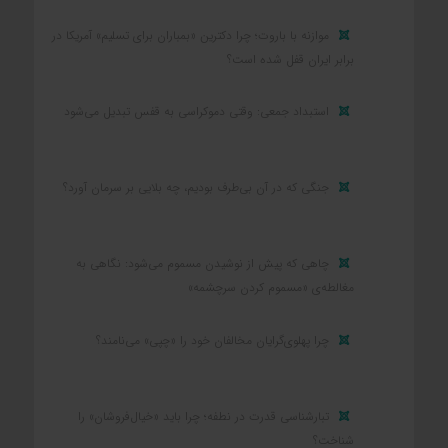
موازنه با باروت؛ چرا دکترین «بمباران برای تسلیم» آمریکا در
برابر ایران قفل شده است؟
استبداد جمعی: وقتی دموکراسی به قفس تبدیل می‌شود
جنگی که در آن بی‌طرف بودیم، چه بلایی بر سرمان آورد؟
چاهی که پیش از نوشیدن مسموم می‌شود: نگاهی به
مغالطه‌ی «مسموم کردن سرچشمه»
چرا پهلوی‌گرایان مخالفان خود را «چپی» می‌نامند؟
تبارشناسی قدرت در نطفه؛ چرا باید «خیال‌فروشان» را
شناخت؟