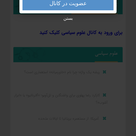
عضویت در کانال
کانال تلگرام علوم سیاسی
بستن
برای ورود به کانال علوم سیاسی کلیک کنید
علوم سیاسی
ریشه یک واژه؛ چرا نام «خاورمیانه» استعماری است؟
کارکرد رضا پهلوی برای واشنگتن و تل‌آویو؛ «آلترناتیو» یا «ابزار
آشوب»؟
آمریکا: از مستعمره بریتانیا تا ایالات متحده