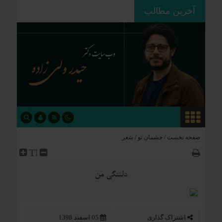
آخرین مطالب
ردپای استعمار بر جغرافیای سیاسی؛
چگونه فاتحان نام کشورهای امروز را
نوشتند؟
صفحه نخست /
چشمان تو
/
شعر
دلتنگی من
اشتراک گذاری
05 اسفند 1398