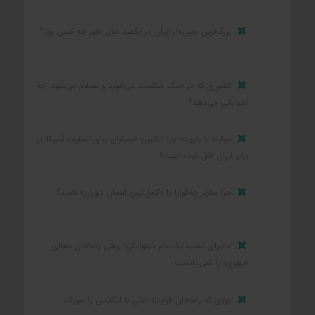
بزرگ‌ترین زمین‌دار ایران در یکصد سال اخیر چه کسی بود؟
کشوری که در جنگ شکست می‌خورد و تسلیم می‌شود، چه
امتیازاتی می‌دهد؟
موازنه با باروت؛ چرا دکترین «بمباران برای تسلیم» آمریکا در
برابر ایران قفل شده است؟
چرا سارتر چه‌گوارا را «کامل‌ترین انسان دوران» نامید؟
ماجرای غصب یک نام خانوادگی؛ وقتی رضاخان معنای
«پهلوی» را نمی‌دانست
روزی که رضاخان قرارداد نفتی با انگلیس را سوزاند