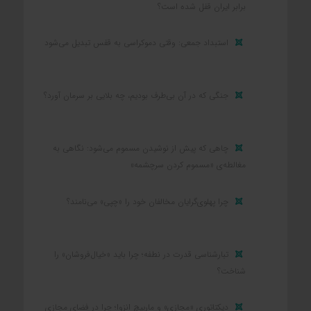
برابر ایران قفل شده است؟
استبداد جمعی: وقتی دموکراسی به قفس تبدیل می‌شود
جنگی که در آن بی‌طرف بودیم، چه بلایی بر سرمان آورد؟
چاهی که پیش از نوشیدن مسموم می‌شود: نگاهی به
مغالطه‌ی «مسموم کردن سرچشمه»
چرا پهلوی‌گرایان مخالفان خود را «چپی» می‌نامند؟
تبارشناسی قدرت در نطفه؛ چرا باید «خیال‌فروشان» را
شناخت؟
دیکتاتوریِ «مجازی» و مارپیچِ انزوا؛ چرا در فضای مجازی