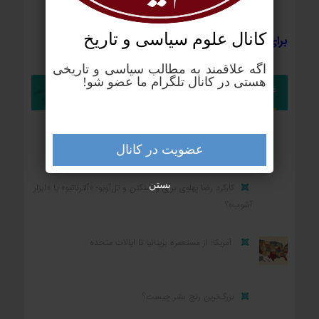
کانال علوم‌ سیاسی و تاریخ
برای ورود به کانال علوم سیاسی کلیک کنید
اگه علاقمند به مطالب سیاسی و تاریخی
هستی در کانال تلگرام ما عضو شو!
علوم سیاسی
ریشه یک واژه؛ چرا نام «خاورمیانه» استعماری است؟
عضویت در کانال
بستن
کارکرد رضا پهلوی برای واشنگتن و تل‌آویو؛ «آلترناتیو» یا «ابزار
آشوب»؟
آمریکا: از مستعمره بریتانیا تا ایالات متحده
بزرگ‌ترین رنج بشر چیست؟