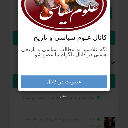
کانال علوم‌ سیاسی و تاریخ
کانال تلگرام علوم سیاسی
اگه علاقمند به مطالب سیاسی و تاریخی
هستی در کانال تلگرام ما عضو شو!
برای ورود به کانال علوم سیاسی کلیک کنید
علوم سیاسی
عضویت در کانال
بستن
ریشه یک واژه؛ چرا نام «خاورمیانه» استعماری است؟
کارکرد رضا پهلوی برای واشنگتن و تل‌آویو؛ «آلترناتیو» یا «ابزار
آشوب»؟