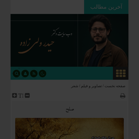
آخرین مطالب
موازنه با باروت؛ چرا دکترین «بمباران برای
تسلیم» آمریکا در برابر ایران قفل شده
است؟
صفحه نخست /
تصاویر و فیلم
/
شعر
صلح