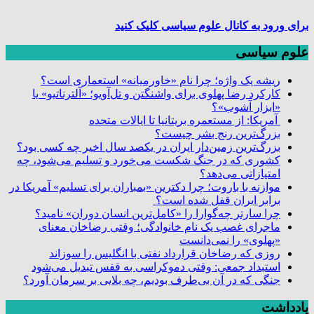
برای ورود به کانال علوم سیاسی کلیک کنید
علوم سیاسی
ریشه یک واژه؛ چرا نام «خاورمیانه» استعماری است؟
کارکرد رضا پهلوی برای واشنگتن و تل‌آویو؛ «آلترناتیو» یا
«ابزار آشوب»؟
آمریکا: از مستعمره بریتانیا تا ایالات متحده
بزرگ‌ترین رنج بشر چیست؟
بزرگ‌ترین زمین‌دار ایران در یکصد سال اخیر چه کسی بود؟
کشوری که در جنگ شکست می‌خورد و تسلیم می‌شود، چه
امتیازاتی می‌دهد؟
موازنه با باروت؛ چرا دکترین «بمباران برای تسلیم» آمریکا در
برابر ایران قفل شده است؟
چرا سارتر چه‌گوارا را «کامل‌ترین انسان دوران» نامید؟
ماجرای غصب یک نام خانوادگی؛ وقتی رضاخان معنای
«پهلوی» را نمی‌دانست
روزی که رضاخان قرارداد نفتی با انگلیس را سوزاند
استبداد جمعی: وقتی دموکراسی به قفس تبدیل می‌شود
جنگی که در آن بی‌طرف بودیم، چه بلایی بر سرمان آورد؟
یادداشت