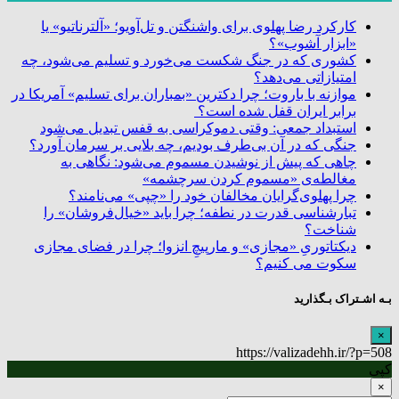
کارکرد رضا پهلوی برای واشنگتن و تل‌آویو؛ «آلترناتیو» یا
«ابزار آشوب»؟
کشوری که در جنگ شکست می‌خورد و تسلیم می‌شود، چه
امتیازاتی می‌دهد؟
موازنه با باروت؛ چرا دکترین «بمباران برای تسلیم» آمریکا در
برابر ایران قفل شده است؟
استبداد جمعی: وقتی دموکراسی به قفس تبدیل می‌شود
جنگی که در آن بی‌طرف بودیم، چه بلایی بر سرمان آورد؟
چاهی که پیش از نوشیدن مسموم می‌شود: نگاهی به
مغالطه‌ی «مسموم کردن سرچشمه»
چرا پهلوی‌گرایان مخالفان خود را «چپی» می‌نامند؟
تبارشناسی قدرت در نطفه؛ چرا باید «خیال‌فروشان» را
شناخت؟
دیکتاتوریِ «مجازی» و مارپیچِ انزوا؛ چرا در فضای مجازی
سکوت می کنیم؟
بـه اشـتراک بـگذارید
×
https://valizadehh.ir/?p=508
کپی
×