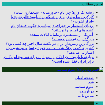
آخرین مطالب
ریشه یک واژه؛ چرا نام «خاورمیانه» استعماری است؟
کارکرد رضا پهلوی برای واشنگتن و تل‌آویو؛ «آلترناتیو» یا
«ابزار آشوب»؟
ردپای استعمار بر جغرافیای سیاسی؛ چگونه فاتحان نام
کشورهای امروز را نوشتند؟
آمریکا: از مستعمره بریتانیا تا ایالات متحده
بزرگ‌ترین رنج بشر چیست؟
بزرگ‌ترین زمین‌دار ایران در یکصد سال اخیر چه کسی بود؟
کشوری که در جنگ شکست می‌خورد و تسلیم می‌شود، چه
امتیازاتی می‌دهد؟
موازنه با باروت؛ چرا دکترین «بمباران برای تسلیم» آمریکا در
برابر ایران قفل شده است؟
صفحه اصلی
شعر
علوم سیاسی
درباره من
تماس با ما