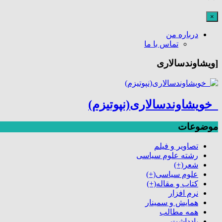
×
درباره من
تماس با ما
[ویشاوندسالاری
خویشاوندسالاری(نپوتیزم)
موضوعات
تصاویر و فیلم
رشته علوم سیاسی
شعر
(+)
علوم سیاسی
(+)
کتاب و مقاله
(+)
نرم افزار
همایش و سمینار
همه مطالب
یادداشت