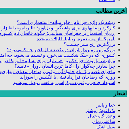
آخرین مطالب
ریشه یک واژه؛ چرا نام «خاورمیانه» استعماری است؟
کارکرد رضا پهلوی برای واشنگتن و تل‌آویو؛ «آلترناتیو» یا «ابزا
ردپای استعمار بر جغرافیای سیاسی؛ چگونه فاتحان نام کشورها
آمریکا: از مستعمره بریتانیا تا ایالات متحده
بزرگ‌ترین رنج بشر چیست؟
بزرگ‌ترین زمین‌دار ایران در یکصد سال اخیر چه کسی بود؟
کشوری که در جنگ شکست می‌خورد و تسلیم می‌شود، چه امتیا
موازنه با باروت؛ چرا دکترین «بمباران برای تسلیم» آمریکا در
چرا سارتر چه‌گوارا را «کامل‌ترین انسان دوران» نامید؟
ماجرای غصب یک نام خانوادگی؛ وقتی رضاخان معنای «پهلوی» 
روزی که رضاخان قرارداد نفتی با انگلیس را سوزاند
استبداد جمعی: وقتی دموکراسی به قفس تبدیل می‌شود
اشعار
خدا و پاییز
یک آغوش بیشتر
وعده گاه خیال
ساعتی بمان
سیل اشک