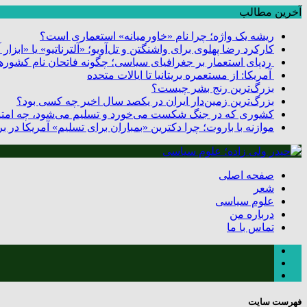
آخرین مطالب
ریشه یک واژه؛ چرا نام «خاورمیانه» استعماری است؟
کارکرد رضا پهلوی برای واشنگتن و تل‌آویو؛ «آلترناتیو» یا «ابزا
ردپای استعمار بر جغرافیای سیاسی؛ چگونه فاتحان نام کشورها
آمریکا: از مستعمره بریتانیا تا ایالات متحده
بزرگ‌ترین رنج بشر چیست؟
بزرگ‌ترین زمین‌دار ایران در یکصد سال اخیر چه کسی بود؟
کشوری که در جنگ شکست می‌خورد و تسلیم می‌شود، چه امتیا
موازنه با باروت؛ چرا دکترین «بمباران برای تسلیم» آمریکا در
صفحه اصلی
شعر
علوم سیاسی
درباره من
تماس با ما
فهرست سایت