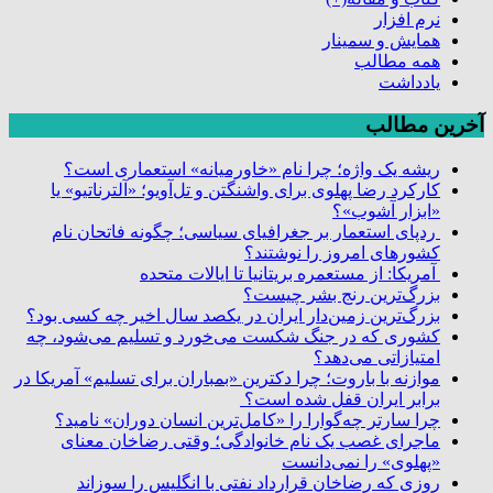
نرم افزار
همایش و سمینار
همه مطالب
یادداشت
آخرین مطالب
ریشه یک واژه؛ چرا نام «خاورمیانه» استعماری است؟
کارکرد رضا پهلوی برای واشنگتن و تل‌آویو؛ «آلترناتیو» یا
«ابزار آشوب»؟
ردپای استعمار بر جغرافیای سیاسی؛ چگونه فاتحان نام
کشورهای امروز را نوشتند؟
آمریکا: از مستعمره بریتانیا تا ایالات متحده
بزرگ‌ترین رنج بشر چیست؟
بزرگ‌ترین زمین‌دار ایران در یکصد سال اخیر چه کسی بود؟
کشوری که در جنگ شکست می‌خورد و تسلیم می‌شود، چه
امتیازاتی می‌دهد؟
موازنه با باروت؛ چرا دکترین «بمباران برای تسلیم» آمریکا در
برابر ایران قفل شده است؟
چرا سارتر چه‌گوارا را «کامل‌ترین انسان دوران» نامید؟
ماجرای غصب یک نام خانوادگی؛ وقتی رضاخان معنای
«پهلوی» را نمی‌دانست
روزی که رضاخان قرارداد نفتی با انگلیس را سوزاند