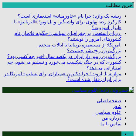
آخرین مطالب
ریشه یک واژه؛ چرا نام «خاورمیانه» استعماری است؟
کارکرد رضا پهلوی برای واشنگتن و تل‌آویو؛ «آلترناتیو» یا
«ابزار آشوب»؟
ردپای استعمار بر جغرافیای سیاسی؛ چگونه فاتحان نام
کشورهای امروز را نوشتند؟
آمریکا: از مستعمره بریتانیا تا ایالات متحده
بزرگ‌ترین رنج بشر چیست؟
بزرگ‌ترین زمین‌دار ایران در یکصد سال اخیر چه کسی بود؟
کشوری که در جنگ شکست می‌خورد و تسلیم می‌شود، چه
امتیازاتی می‌دهد؟
موازنه با باروت؛ چرا دکترین «بمباران برای تسلیم» آمریکا در
برابر ایران قفل شده است؟
صفحه اصلی
شعر
علوم سیاسی
درباره من
تماس با ما