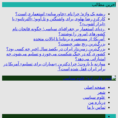
آخرین مطالب
ریشه یک واژه؛ چرا نام «خاورمیانه» استعماری است؟
کارکرد رضا پهلوی برای واشنگتن و تل‌آویو؛ «آلترناتیو» یا
«ابزار آشوب»؟
ردپای استعمار بر جغرافیای سیاسی؛ چگونه فاتحان نام
کشورهای امروز را نوشتند؟
آمریکا: از مستعمره بریتانیا تا ایالات متحده
بزرگ‌ترین رنج بشر چیست؟
بزرگ‌ترین زمین‌دار ایران در یکصد سال اخیر چه کسی بود؟
کشوری که در جنگ شکست می‌خورد و تسلیم می‌شود، چه
امتیازاتی می‌دهد؟
موازنه با باروت؛ چرا دکترین «بمباران برای تسلیم» آمریکا در
برابر ایران قفل شده است؟
صفحه اصلی
شعر
علوم سیاسی
درباره من
تماس با ما