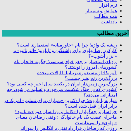
نرم افزار
همایش و سمینار
همه مطالب
یادداشت
آخرین مطالب
ریشه یک واژه؛ چرا نام «خاورمیانه» استعماری است؟
کارکرد رضا پهلوی برای واشنگتن و تل‌آویو؛ «آلترناتیو» یا
«ابزار آشوب»؟
ردپای استعمار بر جغرافیای سیاسی؛ چگونه فاتحان نام
کشورهای امروز را نوشتند؟
آمریکا: از مستعمره بریتانیا تا ایالات متحده
بزرگ‌ترین رنج بشر چیست؟
بزرگ‌ترین زمین‌دار ایران در یکصد سال اخیر چه کسی بود؟
کشوری که در جنگ شکست می‌خورد و تسلیم می‌شود، چه
امتیازاتی می‌دهد؟
موازنه با باروت؛ چرا دکترین «بمباران برای تسلیم» آمریکا در
برابر ایران قفل شده است؟
چرا سارتر چه‌گوارا را «کامل‌ترین انسان دوران» نامید؟
ماجرای غصب یک نام خانوادگی؛ وقتی رضاخان معنای
«پهلوی» را نمی‌دانست
روزی که رضاخان قرارداد نفتی با انگلیس را سوزاند