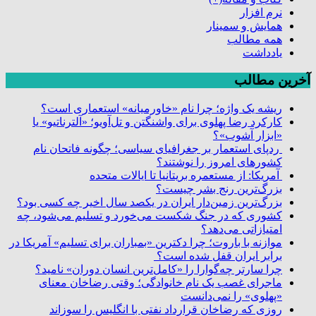
نرم افزار
همایش و سمینار
همه مطالب
یادداشت
آخرین مطالب
ریشه یک واژه؛ چرا نام «خاورمیانه» استعماری است؟
کارکرد رضا پهلوی برای واشنگتن و تل‌آویو؛ «آلترناتیو» یا
«ابزار آشوب»؟
ردپای استعمار بر جغرافیای سیاسی؛ چگونه فاتحان نام
کشورهای امروز را نوشتند؟
آمریکا: از مستعمره بریتانیا تا ایالات متحده
بزرگ‌ترین رنج بشر چیست؟
بزرگ‌ترین زمین‌دار ایران در یکصد سال اخیر چه کسی بود؟
کشوری که در جنگ شکست می‌خورد و تسلیم می‌شود، چه
امتیازاتی می‌دهد؟
موازنه با باروت؛ چرا دکترین «بمباران برای تسلیم» آمریکا در
برابر ایران قفل شده است؟
چرا سارتر چه‌گوارا را «کامل‌ترین انسان دوران» نامید؟
ماجرای غصب یک نام خانوادگی؛ وقتی رضاخان معنای
«پهلوی» را نمی‌دانست
روزی که رضاخان قرارداد نفتی با انگلیس را سوزاند