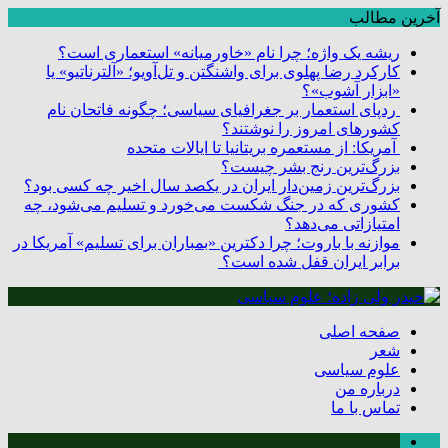
آخرین مطالب
ریشه یک واژه؛ چرا نام «خاورمیانه» استعماری است؟
کارکرد رضا پهلوی برای واشنگتن و تل‌آویو؛ «آلترناتیو» یا
«ابزار آشوب»؟
ردپای استعمار بر جغرافیای سیاسی؛ چگونه فاتحان نام
کشورهای امروز را نوشتند؟
آمریکا: از مستعمره بریتانیا تا ایالات متحده
بزرگ‌ترین رنج بشر چیست؟
بزرگ‌ترین زمین‌دار ایران در یکصد سال اخیر چه کسی بود؟
کشوری که در جنگ شکست می‌خورد و تسلیم می‌شود، چه
امتیازاتی می‌دهد؟
موازنه با باروت؛ چرا دکترین «بمباران برای تسلیم» آمریکا در
برابر ایران قفل شده است؟
صفحه اصلی
شعر
علوم سیاسی
درباره من
تماس با ما