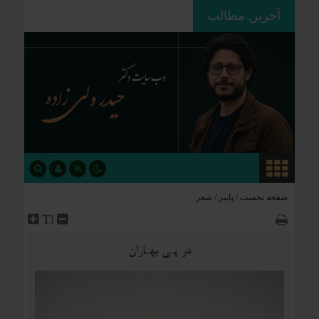
آخرین مطالب
ردپای استعمار بر جغرافیای سیاسی؛
چگونه فاتحان نام کشورهای امروز را
نوشتند؟
صفحه نخست /
پاییز
/
شعر
در پـی بهـاران