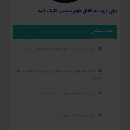
برای ورود به کانال علوم سیاسی کلیک کنید
علوم سیاسی
ریشه یک واژه؛ چرا نام «خاورمیانه» استعماری است؟
کارکرد رضا پهلوی برای واشنگتن و تل‌آویو؛ «آلترناتیو» یا «ابزار
آشوب»؟
آمریکا: از مستعمره بریتانیا تا ایالات متحده
بزرگ‌ترین رنج بشر چیست؟