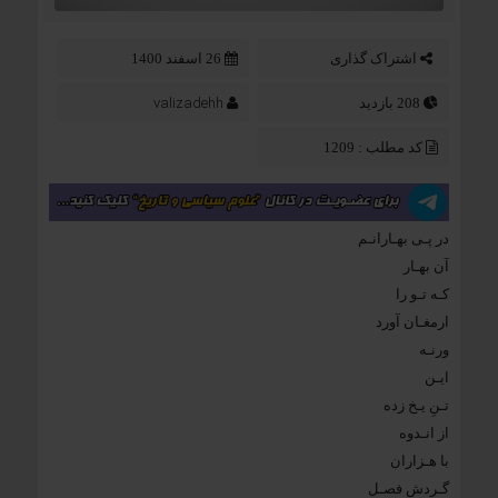
اشتراک گذاری
26 اسفند 1400
valizadehh
208 بازدید
کد مطلب : 1209
در پـی بهـارانـم
آن بهـار
کـه تـو را
ارمغـان آورد
ورنـه
ایـن
تـنِ یـخ زده
از انـدوه
با هـزاران
گـردش فصـل