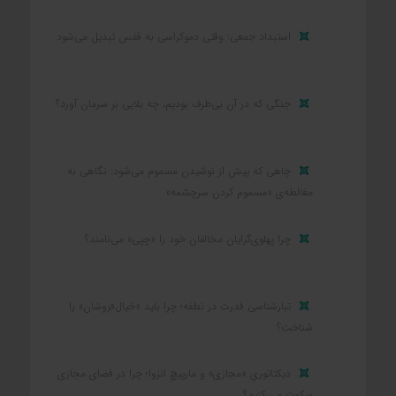
استبداد جمعی: وقتی دموکراسی به قفس تبدیل می‌شود
جنگی که در آن بی‌طرف بودیم، چه بلایی بر سرمان آورد؟
چاهی که پیش از نوشیدن مسموم می‌شود: نگاهی به
مغالطه‌ی «مسموم کردن سرچشمه»
چرا پهلوی‌گرایان مخالفان خود را «چپی» می‌نامند؟
تبارشناسی قدرت در نطفه؛ چرا باید «خیال‌فروشان» را
شناخت؟
دیکتاتوریِ «مجازی» و مارپیچِ انزوا؛ چرا در فضای مجازی
سکوت می کنیم؟