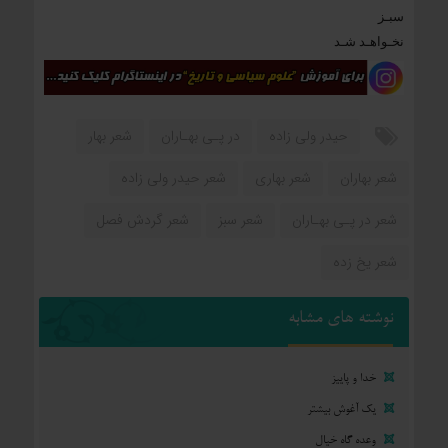
سبـز
نخـواهـد شـد
حیدر ولی زاده
در پـی بهـاران
شعر بهار
شعر بهاران
شعر بهاری
شعر حیدر ولی زاده
شعر در پـی بهـاران
شعر سبز
شعر گردش فصل
شعر یخ زده
نوشته های مشابه
خدا و پاییز
یک آغوش بیشتر
وعده گاه خیال