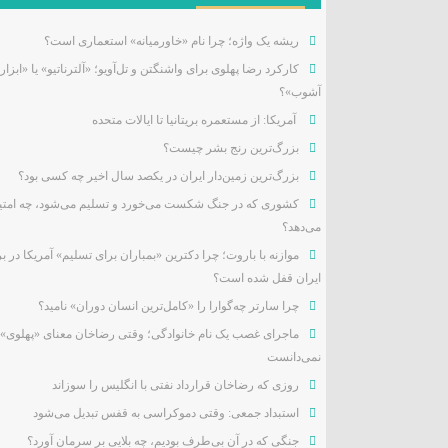
ریشه یک واژه؛ چرا نام «خاورمیانه» استعماری است؟
کارکرد رضا پهلوی برای واشنگتن و تل‌آویو؛ «آلترناتیو» یا «ابزار
آشوب»؟
آمریکا: از مستعمره بریتانیا تا ایالات متحده
بزرگ‌ترین رنج بشر چیست؟
بزرگ‌ترین زمین‌دار ایران در یکصد سال اخیر چه کسی بود؟
کشوری که در جنگ شکست می‌خورد و تسلیم می‌شود، چه امتیا
می‌دهد؟
موازنه با باروت؛ چرا دکترین «بمباران برای تسلیم» آمریکا در بر
ایران قفل شده است؟
چرا سارتر چه‌گوارا را «کامل‌ترین انسان دوران» نامید؟
ماجرای غصب یک نام خانوادگی؛ وقتی رضاخان معنای «پهلوی» 
نمی‌دانست
روزی که رضاخان قرارداد نفتی با انگلیس را سوزاند
استبداد جمعی: وقتی دموکراسی به قفس تبدیل می‌شود
جنگی که در آن بی‌طرف بودیم، چه بلایی بر سرمان آورد؟