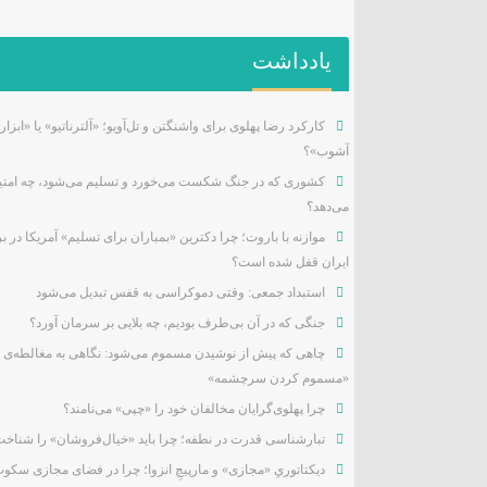
یادداشت
کارکرد رضا پهلوی برای واشنگتن و تل‌آویو؛ «آلترناتیو» یا «ابزار
آشوب»؟
کشوری که در جنگ شکست می‌خورد و تسلیم می‌شود، چه امتیا
می‌دهد؟
موازنه با باروت؛ چرا دکترین «بمباران برای تسلیم» آمریکا در بر
ایران قفل شده است؟
استبداد جمعی: وقتی دموکراسی به قفس تبدیل می‌شود
جنگی که در آن بی‌طرف بودیم، چه بلایی بر سرمان آورد؟
چاهی که پیش از نوشیدن مسموم می‌شود: نگاهی به مغالطه‌ی
«مسموم کردن سرچشمه»
چرا پهلوی‌گرایان مخالفان خود را «چپی» می‌نامند؟
تبارشناسی قدرت در نطفه؛ چرا باید «خیال‌فروشان» را شناخ
دیکتاتوریِ «مجازی» و مارپیچِ انزوا؛ چرا در فضای مجازی سکو