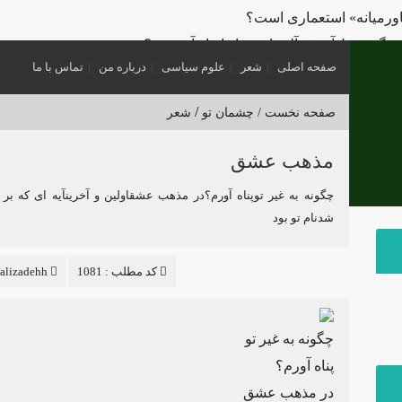
اورمیانه» استعماری است؟
گتن و تل‌آویو؛ «آلترناتیو» یا «ابزار آشوب»؟
صفحه اصلی
شعر
علوم سیاسی
درباره من
تماس با ما
ی سیاسی؛ چگونه فاتحان نام کشورهای امروز را نوشتند؟
 تا ایالات متحده
/
صفحه نخست /
چشمان تو
شعر
؟
 در یکصد سال اخیر چه کسی بود؟
مذهب عشق
‌خورد و تسلیم می‌شود، چه امتیازاتی می‌دهد؟
چگونه به غیر توپناه آورم؟در مذهب عشقاولین و آخرینآیه ای که بر 
ین «بمباران برای تسلیم» آمریکا در برابر ایران قفل شده است؟
شدنام تو بود
کد مطلب : 1081
alizadehh
چگونه به غیر تو
پناه آورم؟
در مذهب عشق