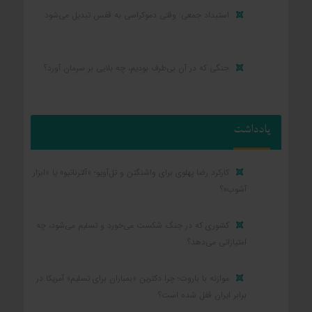
استبداد جمعی: وقتی دموکراسی به قفس تبدیل می‌شود
جنگی که در آن بی‌طرف بودیم، چه بلایی بر سرمان آورد؟
یادداشت
کارکرد رضا پهلوی برای واشنگتن و تل‌آویو؛ «آلترناتیو» یا «ابزار
آشوب»؟
کشوری که در جنگ شکست می‌خورد و تسلیم می‌شود، چه
امتیازاتی می‌دهد؟
موازنه با باروت؛ چرا دکترین «بمباران برای تسلیم» آمریکا در
برابر ایران قفل شده است؟