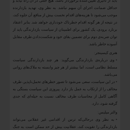
باید از تاثیری تعیین‌کننده برخوردار باشد، هیچ خللی در آن راه نیابد و
حداقل ضمانت اجرای آن مبهم نباشد. به ‌نظر وی، تهدید بازدارنده
موجب می‌شود تا هزینه‌های اقدام نخست بیش‌ از منافع آن جلوه کند‌،
در نتیجه از هر گونه اقدام خطرناک خودداری خواهد شد. بنا‌بر اعتقاد
برنارد برودی، یک کشور برای اطمینان از سیاست بازدارندگی باید از
توان ضربه‌ی دوم برای تضمین بقای خود و شکست‌دادن طرف مقابل
آسوده خاطر باشد.
هنری کیسینجر:
▫️وی درباره‌ی بازدارندگی می‌گوید: هر چند بازدارندگی سیاست
مسلط نظامی است، اما بیشتر از هر چیز وابسته به ملاک‌های روانی
می‌باشد.
▫️ در این سیاست، سعی می‌شود تا تصور خطر‌های تحمل‌ناپذیر، طرف
مخالف را از ارتکاب به عمل باز دارد. پیروزی این سیاست بستگی به
آگاهی کامل از محاسبات طرف مخالف نسبت ‌به حیله‌ای که جدی
گرفته شود، دارد.
والتر میلیس:
▫️به ‌نظر وی درحالی‌که ترس از اقدامی غیر عقلانی می‌تواند
بازدارندگی را تقویت کند، عقلانیت بیش از حد ممکن است به جنگ