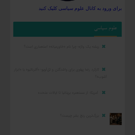
برای ورود به کانال علوم سیاسی کلیک کنید
علوم سیاسی
ریشه یک واژه؛ چرا نام «خاورمیانه» استعماری است؟
کارکرد رضا پهلوی برای واشنگتن و تل‌آویو؛ «آلترناتیو» یا «ابزار
آشوب»؟
آمریکا: از مستعمره بریتانیا تا ایالات متحده
بزرگ‌ترین رنج بشر چیست؟