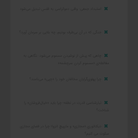
استبداد جمعی: وقتی دموکراسی به قفس تبدیل می‌شود
جنگی که در آن بی‌طرف بودیم، چه بلایی بر سرمان آورد؟
چاهی که پیش از نوشیدن مسموم می‌شود: نگاهی به
مغالطه‌ی «مسموم کردن سرچشمه»
چرا پهلوی‌گرایان مخالفان خود را «چپی» می‌نامند؟
تبارشناسی قدرت در نطفه؛ چرا باید «خیال‌فروشان» را
شناخت؟
دیکتاتوریِ «مجازی» و مارپیچِ انزوا؛ چرا در فضای مجازی
سکوت می کنیم؟