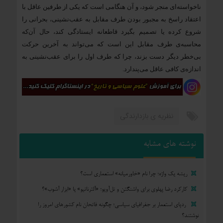
ناخواسته‌ای منجر شود، و آن هنگامی است که یکی از طرفین عاقل با
اعتقاد راسخ به مجبور ‌بودن طرف مقابل به عقب‌نشینی، بحرانی را
شروع کرده یا تصمیم بگیرد قاطعانه ایستادگی کند، حال آن‌که
محاسبه‌ی طرف مقابل این است که می‌تواند به آخرین حرکت
بی‌خطر دیگر دست بزند، چرا‌ که طرف اول را برای عقب‌نشینی به
اندازه‌ی کافی عاقل می‌پندارد.
نظریه ی بازدارندگی
نوشته های مشابه
ریشه یک واژه؛ چرا نام «خاورمیانه» استعماری است؟
کارکرد رضا پهلوی برای واشنگتن و تل‌آویو؛ «آلترناتیو» یا «ابزار آشوب»؟
ردپای استعمار بر جغرافیای سیاسی؛ چگونه فاتحان نام کشورهای امروز را
نوشتند؟