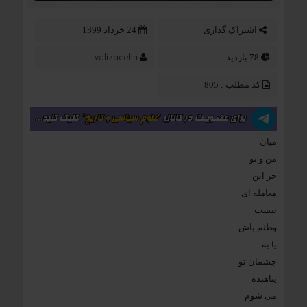
اشتراک گذاری
24 خرداد 1399
valizadehh
78 بازدید
کد مطلب : 805
میان
من و تو
جز این
معامله ای
نیست
وطنم باش
یا به
چشمان تو
پناهنده
می شوم