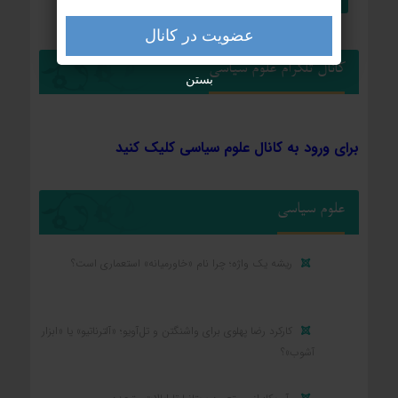
عضویت در کانال
کانال تلگرام علوم سیاسی
بستن
برای ورود به کانال علوم سیاسی کلیک کنید
علوم سیاسی
ریشه یک واژه؛ چرا نام «خاورمیانه» استعماری است؟
کارکرد رضا پهلوی برای واشنگتن و تل‌آویو؛ «آلترناتیو» یا «ابزار
آشوب»؟