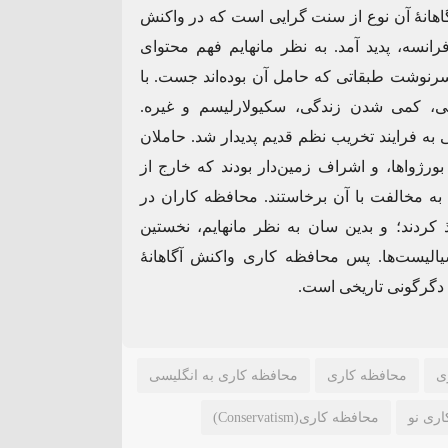
آگاهانهٔ آن نوع از سنت گرایی است که در واکنش
رانسه، پدید آمد. به نظر مانهایم فهم محتوای
سرنوشت طبقاتی که حامل آن بوده‌اند جست. با
یی، کمی شدن زندگی، سکیولارلیسم و غیره.
 فرایند تخریب نظم قدیم پدیدار شد. حاملان
ورژواها، و اشراف زمین‌دار بودند که خارج از
 به مخالفت با آن برخاستند. محافظه کاران در
کردند؛ و بدین سان به نظر مانهایم، نخستین
یالیست‌ها. پس محافظه کاری واکنش آگاهانهٔ
 دگرگونی تاریخی است.
ی
محافظه کاری
محافظه کاری به انگلیسی
ری نو
محافظه کاری(Conservatism)