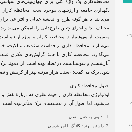
محافظه‌کاری یک واژهٔ کلی برای جهان‌بینی‌های سیا
نگهداری جامعه و ارزشهای موجود است. محافظه کاران خود
؟
می‌دانند. با هر گونه طرح و اندیشهٔ خیالی و انتزاعی ب
مخالف اند؛ و اجرای چنین طرح‌هایی را ناممکن می‌پندارن
» یا
مصیبت بار می‌شمارند. محافظه کاران به ویژه آراء و استد
می‌سازند. محافظه کاری بر قداست سنت‌ها، مالکیت، خانو
می‌گذارد. محافظه کاری با همهٔ گرایش‌های فکری عمده 
آنارشیسم و سوسیالیسم در تضاد بوده است. از ادموند برک
شود. برک می‌گفت: «سنت هزار مرتبه بهتر از گزینش و ت
اصول محافظه کاری
ایدئولوژی محافظه کاری از حیث نظری که دربارهٔ نقش و با
ی
می‌شود، اما اصول آن از اندیشه‌های برک متأثر بوده است. ا
بدبینی به عقل انسان
د،
داشتن پیوند تنگاتنگ با امر قدسی