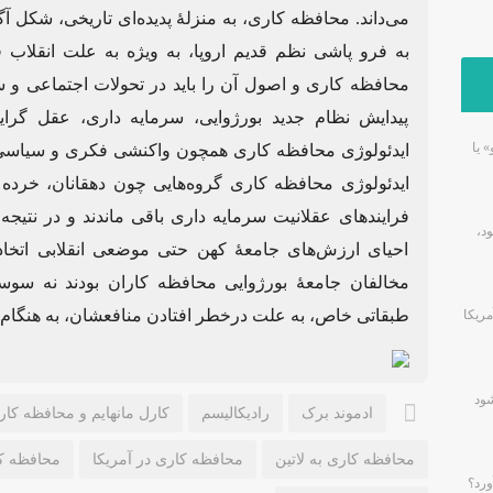
می‌داند. محافظه کاری، به منزلهٔ پدیده‌ای تاریخی، شکل 
به فرو پاشی نظم قدیم اروپا، به ویژه به علت انقلاب ف
محافظه کاری و اصول آن را باید در تحولات اجتماعی و 
پیدایش نظام جدید بورژوایی، سرمایه داری، عقل گرا
» یا
ایدئولوژی محافظه کاری همچون واکنشی فکری و سیاسی به
ایدئولوژی محافظه کاری گروه‌هایی چون دهقانان، خرده ب
فرایندهای عقلانیت سرمایه داری باقی ماندند و در نتیجه
د،
احیای ارزش‌های جامعهٔ کهن حتی موضعی انقلابی اتخاذ 
مخالفان جامعهٔ بورژوایی محافظه کاران بودند نه سوس
طبقاتی خاص، به علت درخطر افتادن منافعشان، به هنگام
مریکا
شود
ادموند برک
رادیکالیسم
کارل مانهایم و محافظه کار
محافظه کاری به لاتین
محافظه کاری در آمریکا
محافظه کا
ورد؟