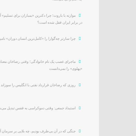
موازنه با باروت؛ چرا دکترین «بمباران برای تسلیم» آ
در برابر ایران قفل شده است؟
چرا سارتر چه‌گوارا را «کامل‌ترین انسان دوران» نامی
ماجرای غصب یک نام خانوادگی؛ وقتی رضاخان معنا
«پهلوی» را نمی‌دانست
روزی که رضاخان قرارداد نفتی با انگلیس را سوزاند
استبداد جمعی: وقتی دموکراسی به قفس تبدیل می‌
جنگی که در آن بی‌طرف بودیم، چه بلایی بر سرمان آ