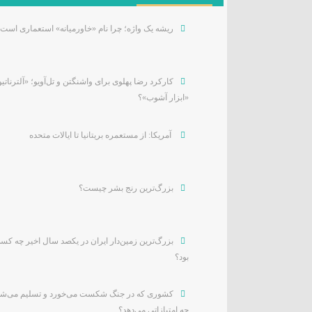
ریشه یک واژه؛ چرا نام «خاورمیانه» استعماری است
کارکرد رضا پهلوی برای واشنگتن و تل‌آویو؛ «آلترناتیو
«ابزار آشوب»؟
آمریکا: از مستعمره بریتانیا تا ایالات متحده
بزرگ‌ترین رنج بشر چیست؟
بزرگ‌ترین زمین‌دار ایران در یکصد سال اخیر چه کس
بود؟
کشوری که در جنگ شکست می‌خورد و تسلیم می‌شو
چه امتیازاتی می‌دهد؟