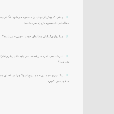
چاهی که پیش از نوشیدن مسموم می‌شود: نگاهی به
مغالطه‌ی «مسموم کردن سرچشمه»
چرا پهلوی‌گرایان مخالفان خود را «چپی» می‌نامند؟
تبارشناسی قدرت در نطفه؛ چرا باید «خیال‌فروشان»
شناخت؟
دیکتاتوریِ «مجازی» و مارپیچِ انزوا؛ چرا در فضای م
سکوت می کنیم؟