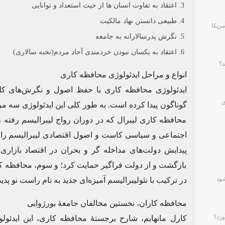
اعتقاد به تفاوت انسان ها از حیث استعداد و توانایی
طبیعی دانستن نهاد مالکیت
مریکا
نگرش پدرسالارانه به جامعه
اعتقاد به یکسان نبودن خردمندی آحاد مردم(نخبه سالاری)
د؟
انواع و مراحل ایدئولوژی محافظه کاری
ایدئولوژی محافظه کاری با حفظ اصول و نگرش‌های کل
ی
گوناگون پیدا کرده است. به طور کلی این ایدئولوژی سه م
محافظه کاری لیبرال که در دوران رواج لیبرالیسم رفته 
اجتماعی و سیاسی کاست و اصول اقتصادی لیبرالیسم را پذ
پیدایش دولت‌های مداخله گر و بحران در اقتصاد بازاری
بازگشت و از دولت فراگیر حمایت کرد؛ و سوم، محافظه کار
شود
در ترکیب با نئولیبرالیسم آمیزه‌ای جدید به نام راست نو پدی
محافظه کاران، نخستین مخالفان جامعهٔ بورژوایی
ورد؟
کارل مانهایم، شارح برجستهٔ محافظه کاری، این ایدئول