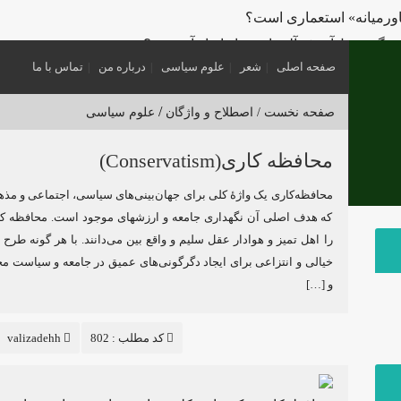
اورمیانه» استعماری است؟
گتن و تل‌آویو؛ «آلترناتیو» یا «ابزار آشوب»؟
صفحه اصلی
شعر
علوم سیاسی
درباره من
تماس با ما
ی سیاسی؛ چگونه فاتحان نام کشورهای امروز را نوشتند؟
 تا ایالات متحده
/
صفحه نخست /
اصطلاح و واژگان
علوم سیاسی
؟
 در یکصد سال اخیر چه کسی بود؟
محافظه کاری(Conservatism)
‌خورد و تسلیم می‌شود، چه امتیازاتی می‌دهد؟
محافظه‌کاری یک واژهٔ کلی برای جهان‌بینی‌های سیاسی، اجتماعی و م
ین «بمباران برای تسلیم» آمریکا در برابر ایران قفل شده است؟
که هدف اصلی آن نگهداری جامعه و ارزشهای موجود است. محافظه کا
را اهل تمیز و هوادار عقل سلیم و واقع بین می‌دانند. با هر گونه طرح و
خیالی و انتزاعی برای ایجاد دگرگونی‌های عمیق در جامعه و سیاست مخ
و […]
کد مطلب : 802
valizadehh