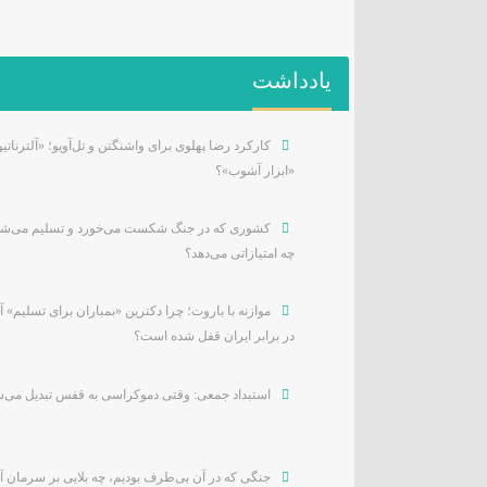
یادداشت
کارکرد رضا پهلوی برای واشنگتن و تل‌آویو؛ «آلترناتیو
«ابزار آشوب»؟
کشوری که در جنگ شکست می‌خورد و تسلیم می‌شو
چه امتیازاتی می‌دهد؟
موازنه با باروت؛ چرا دکترین «بمباران برای تسلیم» آ
در برابر ایران قفل شده است؟
استبداد جمعی: وقتی دموکراسی به قفس تبدیل می‌
جنگی که در آن بی‌طرف بودیم، چه بلایی بر سرمان آ