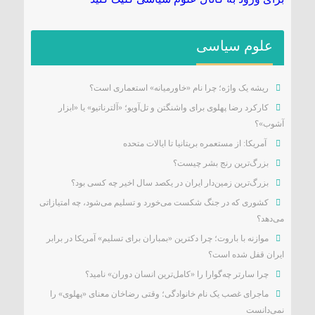
علوم سیاسی
ریشه یک واژه؛ چرا نام «خاورمیانه» استعماری است؟
کارکرد رضا پهلوی برای واشنگتن و تل‌آویو؛ «آلترناتیو» یا «ابزار
آشوب»؟
آمریکا: از مستعمره بریتانیا تا ایالات متحده
بزرگ‌ترین رنج بشر چیست؟
بزرگ‌ترین زمین‌دار ایران در یکصد سال اخیر چه کسی بود؟
کشوری که در جنگ شکست می‌خورد و تسلیم می‌شود، چه امتیازاتی
می‌دهد؟
موازنه با باروت؛ چرا دکترین «بمباران برای تسلیم» آمریکا در برابر
ایران قفل شده است؟
چرا سارتر چه‌گوارا را «کامل‌ترین انسان دوران» نامید؟
ماجرای غصب یک نام خانوادگی؛ وقتی رضاخان معنای «پهلوی» را
نمی‌دانست