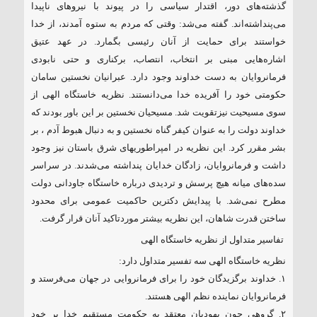
گذشته‌های دور، اقتدار سیاسی را در پیوند با نیروهای ناپیدا
می‌پنداشته‌اند. گفته می‌شد: وقتی که مردم به ستوه آمدند، از خدا
خواستند برای حمایت از آنان رئیسی بگمارد. در عهد عتیق
اشاره‌هایی مبنی بر انتخاب، انتصاب، برکناری و حتی نابودی
فرمانروایان به دست خداوند وجود دارد. عبرانیان نخستین سامان
حکومتی خود را آفریده خدا می‌دانستند. نظریه خاستگاه الهی از
سوی مسیحیت نیزتقویت شد. مسیحیان نخستین بر این باور بودند که
خداوند دولت را به عنوان کیفر گناه نخستین و به دنبال هبوط آدم ، بر
بشر مقرر کرد. این نظریه در امپراطوریهای شرق باستان نیز وجود
داشت و فرمانروایان، زادگان خدایان پنداشته می‌شدند. در سراسر
سده‌های میانه هیچ پرسش و تردیدی درباره خاستگاه جاودانی دولت
مطرح نمی‌شد. با پیدایش دکترین حاکمیت عمومی برای محدود
ساختن قدرت شاهان، این نظریه بیشتر موردتاکید آنان قرار گرفت.
تفاسیر متداول از نظریه خاستگاه الهی
نظریه خاستگاه الهی سه تفسیر متداول دارد:
۱. خداوند برگزیدگان خود را برای فرمانروایی در جهان می‌فرستد و
فرمانروایان نماینده نظم الهی هستند.
۲. گروهی چون یهودیان معتقد به حکومت مستقیم خدا بر خود