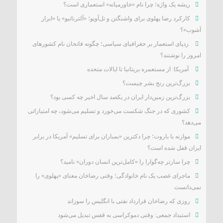
ریشه یک واژه؛ چرا نام «خاورمیانه» استعماری است؟
کارکرد رضا پهلوی برای واشنگتن و تل‌آویو؛ «آلترناتیو» یا «ابزار
آشوب»؟
ردپای استعمار بر جغرافیای سیاسی؛ چگونه فاتحان نام کشورهای
امروز را نوشتند؟
آمریکا: از مستعمره بریتانیا تا ایالات متحده
بزرگ‌ترین رنج بشر چیست؟
بزرگ‌ترین زمین‌دار ایران در یکصد سال اخیر چه کسی بود؟
کشوری که در جنگ شکست می‌خورد و تسلیم می‌شود، چه امتیازاتی
می‌دهد؟
موازنه با باروت؛ چرا دکترین «بمباران برای تسلیم» آمریکا در برابر
ایران قفل شده است؟
چرا سارتر چه‌گوارا را «کامل‌ترین انسان دوران» نامید؟
ماجرای غصب یک نام خانوادگی؛ وقتی رضاخان معنای «پهلوی» را
نمی‌دانست
روزی که رضاخان قرارداد نفتی با انگلیس را سوزاند
استبداد جمعی: وقتی دموکراسی به قفس تبدیل می‌شود