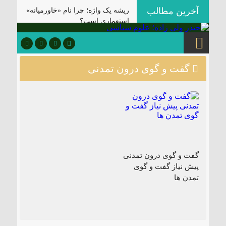
آخرین مطالب
ریشه یک واژه؛ چرا نام «خاورمیانه»
استعماری است؟
کارکرد رضا پهلوی برای واشنگتن و
تل‌آویو؛ «آلترناتیو» یا «ابزار آشوب»؟
ردپای استعمار بر جغرافیای سیاسی؛
گفت و گوی درون تمدنی
چگونه فاتحان نام کشورهای امروز را
نوشتند؟
آمریکا: از مستعمره بریتانیا تا ایالات
متحده
بزرگ‌ترین رنج بشر چیست؟
بزرگ‌ترین زمین‌دار ایران در یکصد
سال اخیر چه کسی بود؟
گفت و گوی درون تمدنی
پیش نیاز گفت و گوی
کشوری که در جنگ شکست می‌خورد
تمدن ها
و تسلیم می‌شود، چه امتیازاتی
می‌دهد؟
موازنه با باروت؛ چرا دکترین «بمباران
برای تسلیم» آمریکا در برابر ایران
قفل شده است؟