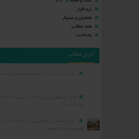
کتاب و مقاله
(+)
نرم افزار
همایش و سمینار
همه مطالب
یادداشت
آخرین مطالب
ریشه یک واژه؛ چرا نام «خاورمیانه» استعماری است؟
کارکرد رضا پهلوی برای واشنگتن و تل‌آویو؛ «آلترناتیو» ی
«ابزار آشوب»؟
ردپای استعمار بر جغرافیای سیاسی؛ چگونه فاتحان ن
کشورهای امروز را نوشتند؟