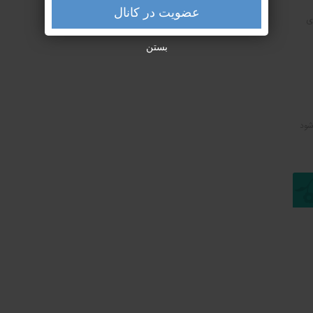
عضویت در کانال
ی
بستن
شود