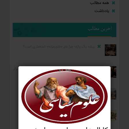
همه مطالب
یادداشت
آخرین مطالب
ریشه یک واژه؛ چرا نام «خاورمیانه» استعماری است؟
کارکرد رضا پهلوی برای واشنگتن و تل‌آویو؛ «آلترناتیو» یا «ابزار
آشوب»؟
ردپای استعمار بر جغرافیای سیاسی؛ چگونه فاتحان نام
کشورهای امروز را نوشتند؟
آمریکا: از مستعمره بریتانیا تا ایالات متحده