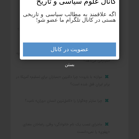
کانال علوم‌ سیاسی و تاریخ
بزرگ‌ترین رنج بشر چیست؟
اگه علاقمند به مطالب سیاسی و تاریخی
هستی در کانال تلگرام ما عضو شو!
بزرگ‌ترین زمین‌دار ایران در یکصد سال اخیر چه کسی بود؟
عضویت در کانال
کشوری که در جنگ شکست می‌خورد و تسلیم می‌شود، چه
امتیازاتی می‌دهد؟
بستن
موازنه با باروت؛ چرا دکترین «بمباران برای تسلیم» آمریکا در
برابر ایران قفل شده است؟
چرا سارتر چه‌گوارا را «کامل‌ترین انسان دوران» نامید؟
ماجرای غصب یک نام خانوادگی؛ وقتی رضاخان معنای
«پهلوی» را نمی‌دانست