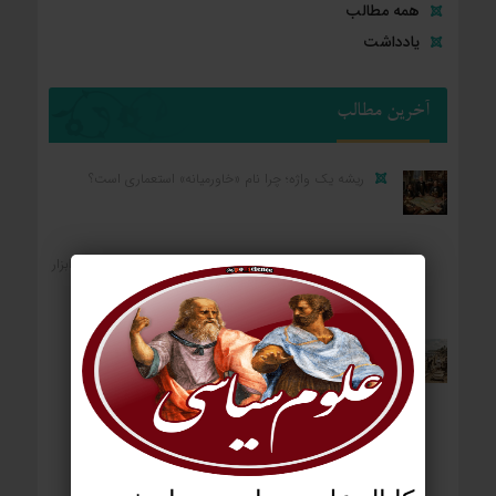
همه مطالب
یادداشت
آخرین مطالب
ریشه یک واژه؛ چرا نام «خاورمیانه» استعماری است؟
کارکرد رضا پهلوی برای واشنگتن و تل‌آویو؛ «آلترناتیو» یا «ابزار
آشوب»؟
ردپای استعمار بر جغرافیای سیاسی؛ چگونه فاتحان نام
کشورهای امروز را نوشتند؟
آمریکا: از مستعمره بریتانیا تا ایالات متحده