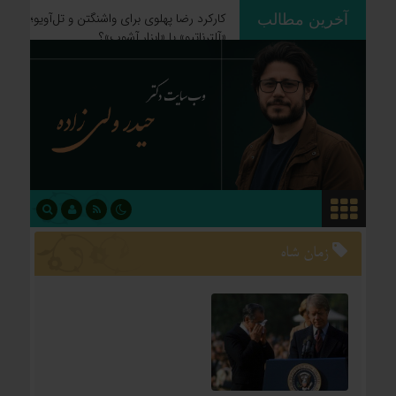
کارکرد رضا پهلوی برای واشنگتن و تل‌آویو؛
آخرین مطالب
«آلترناتیو» یا «ابزار آشوب»؟
زمان شاه