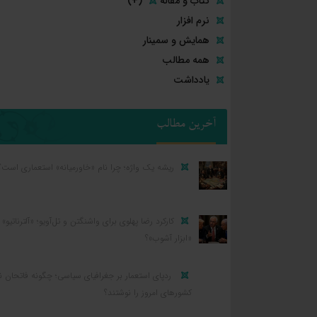
کتاب و مقاله
(+)
نرم افزار
همایش و سمینار
همه مطالب
یادداشت
آخرین مطالب
ریشه یک واژه؛ چرا نام «خاورمیانه» استعماری است؟
کارکرد رضا پهلوی برای واشنگتن و تل‌آویو؛ «آلترناتیو» ی
«ابزار آشوب»؟
ردپای استعمار بر جغرافیای سیاسی؛ چگونه فاتحان ن
کشورهای امروز را نوشتند؟