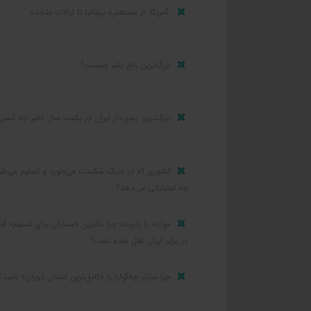
آمریکا: از مستعمره بریتانیا تا ایالات متحده
بزرگ‌ترین رنج بشر چیست؟
بزرگ‌ترین زمین‌دار ایران در یکصد سال اخیر چه کسی
کشوری که در جنگ شکست می‌خورد و تسلیم می‌شو
چه امتیازاتی می‌دهد؟
موازنه با باروت؛ چرا دکترین «بمباران برای تسلیم» آمر
در برابر ایران قفل شده است؟
چرا سارتر چه‌گوارا را «کامل‌ترین انسان دوران» نامید؟