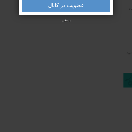
عضویت در کانال
ی
بستن
شود