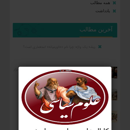
همه مطالب
یادداشت
آخرین مطالب
ریشه یک واژه؛ چرا نام «خاورمیانه» استعماری است؟
کارکرد رضا پهلوی برای واشنگتن و تل‌آویو؛ «آلترناتیو» یا «ابزار
آشوب»؟
ردپای استعمار بر جغرافیای سیاسی؛ چگونه فاتحان نام
کشورهای امروز را نوشتند؟
آمریکا: از مستعمره بریتانیا تا ایالات متحده