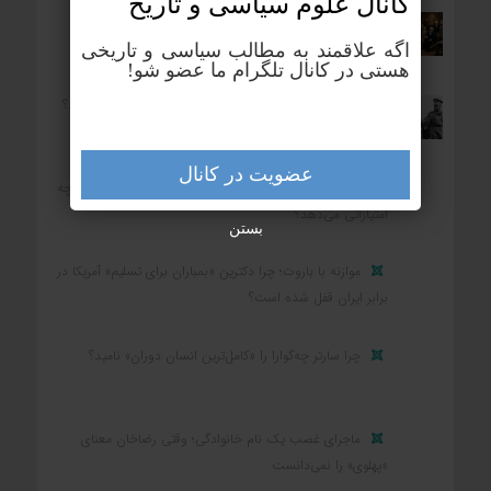
کانال علوم‌ سیاسی و تاریخ
بزرگ‌ترین رنج بشر چیست؟
اگه علاقمند به مطالب سیاسی و تاریخی
هستی در کانال تلگرام ما عضو شو!
بزرگ‌ترین زمین‌دار ایران در یکصد سال اخیر چه کسی بود؟
عضویت در کانال
کشوری که در جنگ شکست می‌خورد و تسلیم می‌شود، چه
امتیازاتی می‌دهد؟
بستن
موازنه با باروت؛ چرا دکترین «بمباران برای تسلیم» آمریکا در
برابر ایران قفل شده است؟
چرا سارتر چه‌گوارا را «کامل‌ترین انسان دوران» نامید؟
ماجرای غصب یک نام خانوادگی؛ وقتی رضاخان معنای
«پهلوی» را نمی‌دانست