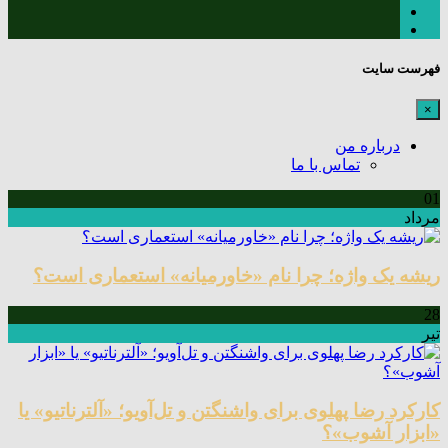
فهرست سایت
×
درباره من
تماس با ما
01
مرداد
ریشه یک واژه؛ چرا نام «خاورمیانه» استعماری است؟
28
تیر
کارکرد رضا پهلوی برای واشنگتن و تل‌آویو؛ «آلترناتیو» یا
«ابزار آشوب»؟