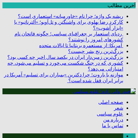
آخرین مطالب
ریشه یک واژه؛ چرا نام «خاورمیانه» استعماری است؟
کارکرد رضا پهلوی برای واشنگتن و تل‌آویو؛ «آلترناتیو» یا
«ابزار آشوب»؟
ردپای استعمار بر جغرافیای سیاسی؛ چگونه فاتحان نام
کشورهای امروز را نوشتند؟
آمریکا: از مستعمره بریتانیا تا ایالات متحده
بزرگ‌ترین رنج بشر چیست؟
بزرگ‌ترین زمین‌دار ایران در یکصد سال اخیر چه کسی بود؟
کشوری که در جنگ شکست می‌خورد و تسلیم می‌شود، چه
امتیازاتی می‌دهد؟
موازنه با باروت؛ چرا دکترین «بمباران برای تسلیم» آمریکا در
برابر ایران قفل شده است؟
صفحه اصلی
شعر
علوم سیاسی
درباره من
تماس با ما