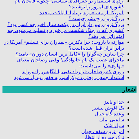
ردپای استعمار بر جغرافیای سیاسی؛ چگونه فاتحان نام
کشورهای امروز را نوشتند؟
آمریکا: از مستعمره بریتانیا تا ایالات متحده
بزرگ‌ترین رنج بشر چیست؟
بزرگ‌ترین زمین‌دار ایران در یکصد سال اخیر چه کسی بود؟
کشوری که در جنگ شکست می‌خورد و تسلیم می‌شود، چه
امتیازاتی می‌دهد؟
موازنه با باروت؛ چرا دکترین «بمباران برای تسلیم» آمریکا در
برابر ایران قفل شده است؟
چرا سارتر چه‌گوارا را «کامل‌ترین انسان دوران» نامید؟
ماجرای غصب یک نام خانوادگی؛ وقتی رضاخان معنای
«پهلوی» را نمی‌دانست
روزی که رضاخان قرارداد نفتی با انگلیس را سوزاند
استبداد جمعی: وقتی دموکراسی به قفس تبدیل می‌شود
اشعار
خدا و پاییز
یک آغوش بیشتر
وعده گاه خیال
ساعتی بمان
سیل اشک
امن ترین سقف جهان
ترک خورده از انتظار