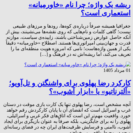
ریشه یک واژه؛ چرا نام «خاورمیانه»
استعماری است؟
جغرافیا همیشه صرفاً درباره‌ی کوه‌ها، رودها و مرزهای طبیعی
نیست؛ گاهی کلمات و نام‌هایی که روی نقشه‌ها می‌نشینند، بیش از
آنکه حاصل عوارض زمین‌شناختی باشند، زاییده‌ی سیاست، موازنه
قدرت و جهان‌بینی امپراتوری‌ها هستند. اصطلاح «خاورمیانه» دقیقاً
یکی از همین واژه‌هاست؛ نامی که امروزه هویت منطقه‌ای ما را
تعریف می‌کند، اما ریشه‌اش نه در فرهنگ و […]
01 مرداد 1405
کارکرد رضا پهلوی برای واشنگتن و تل‌آویو؛
«آلترناتیو» یا «ابزار آشوب»؟
​آنچه مشخص است، رضا پهلوی تنها یک کارت بازی موقت در دستان
غرب و اسرائیل است که انقضای آن با پایان کارکردش رقم خواهد
خورد. واقعیت مهم‌تر این است که اتاق‌های فکر غربی و اسرائیلی،
پهلوی را نه برای جایگزینی، بلکه صرفاً به عنوان بازیگری برای ایجاد
آشوب، ناامنی و فرسایش ظرفیت‌های ایران چه در فضای رسانه‌ای
و چه در محیط واقعی می‌خواهند.