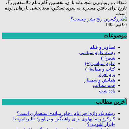
شکاف و رویارویی شجاعانه با آن، نخستین گامِ تمام فلاسفه بزرگ
تاریخ برای یافتن مسیری به سوی تسکین، معنابخشی یا رهایی بوده
است.
06 تیر 1405
موضوعات
تصاویر و فیلم
رشته علوم سیاسی
شعر
(+)
علوم سیاسی
(+)
کتاب و مقاله
(+)
نرم افزار
همایش و سمینار
همه مطالب
یادداشت
آخرین مطالب
ریشه یک واژه؛ چرا نام «خاورمیانه» استعماری است؟
کارکرد رضا پهلوی برای واشنگتن و تل‌آویو؛ «آلترناتیو» یا
«ابزار آشوب»؟