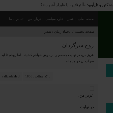
ی سیاسی؛ چگونه فاتحان نام کشورهای امروز را نوشتند؟
صفحه اصلی
شعر
علوم سیاسی
درباره من
تماس با ما
/
صفحه نخست /
انجماد زمان
شعر
روح سرگردان
عزیزِ من، در نهایت جسمم را بر دوش خواهم کشید، اما روحم تا ابد در
سرگردان خواهد ماند…
کد مطلب : 1866
valizadehh
عزیزِ من،
در نهایت