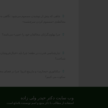
چاهی که پیش از نوشیدن مسموم می‌شود: نگاهی به
مغالطه‌ی «مسموم کردن سرچشمه»
چرا پهلوی‌گرایان مخالفان خود را «چپی» می‌نامند؟
تبارشناسی قدرت در نطفه؛ چرا باید «خیال‌فروشان»
شناخت؟
دیکتاتوریِ «مجازی» و مارپیچِ انزوا؛ چرا در فضای م
سکوت می کنیم؟
وب سایت دکتر حیدر ولی زاده
استفاده از مطالب با ذکر منبع و اسم نویسنده بلامانع است.