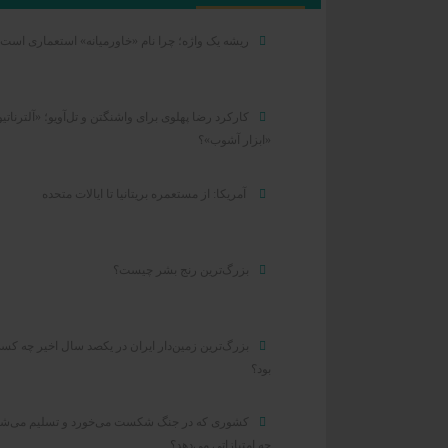
ریشه یک واژه؛ چرا نام «خاورمیانه» استعماری است
کارکرد رضا پهلوی برای واشنگتن و تل‌آویو؛ «آلترناتیو
«ابزار آشوب»؟
آمریکا: از مستعمره بریتانیا تا ایالات متحده
بزرگ‌ترین رنج بشر چیست؟
بزرگ‌ترین زمین‌دار ایران در یکصد سال اخیر چه کس
بود؟
کشوری که در جنگ شکست می‌خورد و تسلیم می‌شو
چه امتیازاتی می‌دهد؟