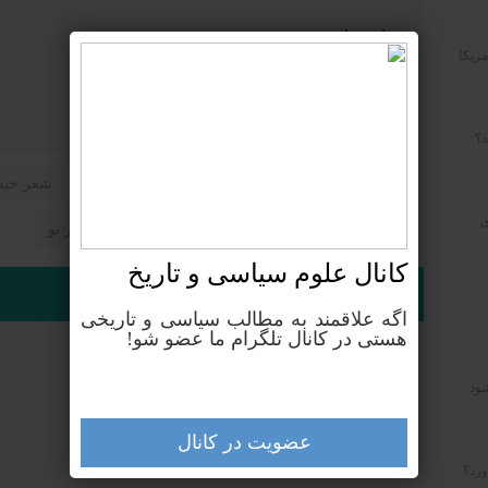
خواهد ماند…
مریکا
د؟
اشعار حیدر ولی‌زاده
شعر
شعر جسم
شعر حیدر
ی
شعر سپید
شعر سرگردان
شعر کوتاه
شعر نو
کانال علوم‌ سیاسی و تاریخ
نوشته های مشابه
اگه علاقمند به مطالب سیاسی و تاریخی
هستی در کانال تلگرام ما عضو شو!
خدا و پاییز
شود
یک آغوش بیشتر
وعده گاه خیال
عضویت در کانال
ساعتی بمان
ورد؟