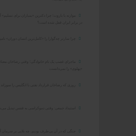
موازنه با باروت؛ چرا دکترین «بمباران برای تسلیم» آ
در برابر ایران قفل شده است؟
چرا سارتر چه‌گوارا را «کامل‌ترین انسان دوران» نامی
ماجرای غصب یک نام خانوادگی؛ وقتی رضاخان معنا
«پهلوی» را نمی‌دانست
روزی که رضاخان قرارداد نفتی با انگلیس را سوزاند
استبداد جمعی: وقتی دموکراسی به قفس تبدیل می‌
جنگی که در آن بی‌طرف بودیم، چه بلایی بر سرمان آ