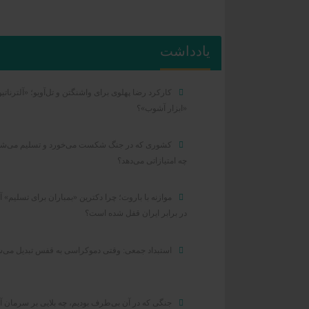
یادداشت
کارکرد رضا پهلوی برای واشنگتن و تل‌آویو؛ «آلترناتیو
«ابزار آشوب»؟
کشوری که در جنگ شکست می‌خورد و تسلیم می‌شو
چه امتیازاتی می‌دهد؟
موازنه با باروت؛ چرا دکترین «بمباران برای تسلیم» آ
در برابر ایران قفل شده است؟
استبداد جمعی: وقتی دموکراسی به قفس تبدیل می‌
جنگی که در آن بی‌طرف بودیم، چه بلایی بر سرمان آ