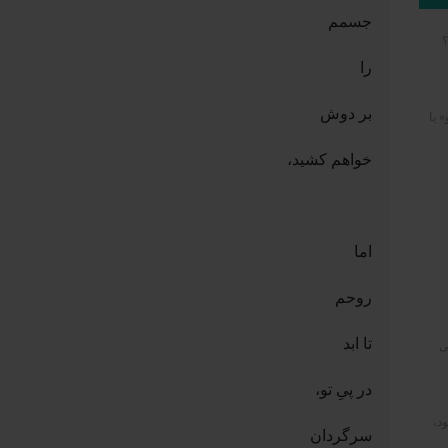
جسمم
؟
را
بر دوش
» یا
خواهم کشید،
اما
روحم
تا ابد
ی
در پیِ تو،
د،
سرگردان