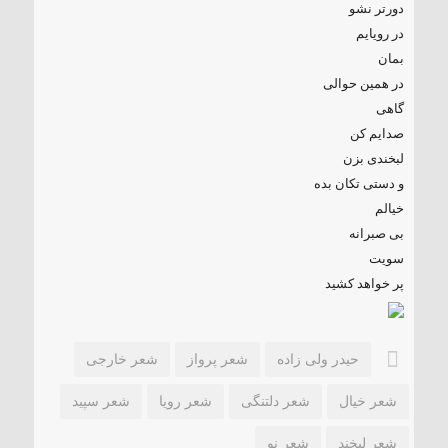
دورتر نشو
در رویایم
بمان
در همین حوالی
گاهی
صدایم کن
لبخندی بزن
و دستی تکان بده
خیالم
بی صبرانه
سویت
پر خواهد کشید
حیدر ولی زاده
شعر پرواز
شعر خارجی
شعر خیال
شعر دلتنگی
شعر رویا
شعر سپید
شعر لبخند
شعر نو