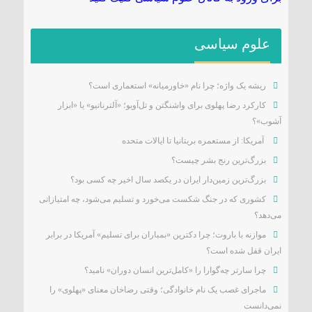
علوم سیاسی
ریشه یک واژه؛ چرا نام «خاورمیانه» استعماری است؟
کارکرد رضا پهلوی برای واشنگتن و تل‌آویو؛ «آلترناتیو» یا «ابزار
آشوب»؟
آمریکا: از مستعمره بریتانیا تا ایالات متحده
بزرگ‌ترین رنج بشر چیست؟
بزرگ‌ترین زمین‌دار ایران در یکصد سال اخیر چه کسی بود؟
کشوری که در جنگ شکست می‌خورد و تسلیم می‌شود، چه امتیازاتی
می‌دهد؟
موازنه با باروت؛ چرا دکترین «بمباران برای تسلیم» آمریکا در برابر
ایران قفل شده است؟
چرا سارتر چه‌گوارا را «کامل‌ترین انسان دوران» نامید؟
ماجرای غصب یک نام خانوادگی؛ وقتی رضاخان معنای «پهلوی» را
نمی‌دانست