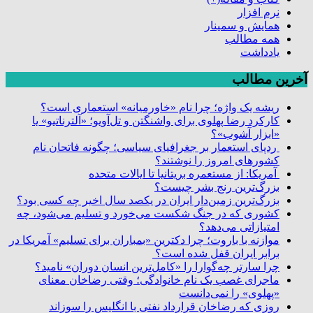
نرم افزار
همایش و سمینار
همه مطالب
یادداشت
آخرین مطالب
ریشه یک واژه؛ چرا نام «خاورمیانه» استعماری است؟
کارکرد رضا پهلوی برای واشنگتن و تل‌آویو؛ «آلترناتیو» یا
«ابزار آشوب»؟
ردپای استعمار بر جغرافیای سیاسی؛ چگونه فاتحان نام
کشورهای امروز را نوشتند؟
آمریکا: از مستعمره بریتانیا تا ایالات متحده
بزرگ‌ترین رنج بشر چیست؟
بزرگ‌ترین زمین‌دار ایران در یکصد سال اخیر چه کسی بود؟
کشوری که در جنگ شکست می‌خورد و تسلیم می‌شود، چه
امتیازاتی می‌دهد؟
موازنه با باروت؛ چرا دکترین «بمباران برای تسلیم» آمریکا در
برابر ایران قفل شده است؟
چرا سارتر چه‌گوارا را «کامل‌ترین انسان دوران» نامید؟
ماجرای غصب یک نام خانوادگی؛ وقتی رضاخان معنای
«پهلوی» را نمی‌دانست
روزی که رضاخان قرارداد نفتی با انگلیس را سوزاند