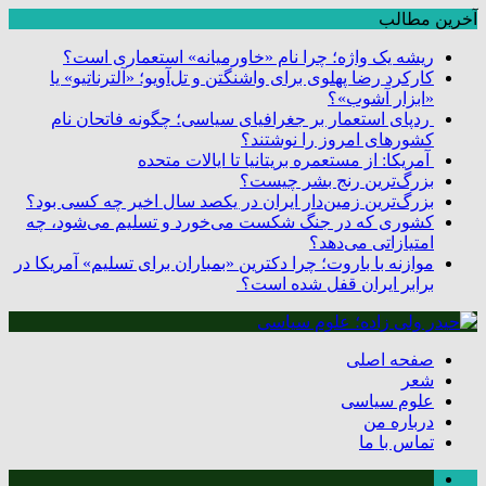
آخرین مطالب
ریشه یک واژه؛ چرا نام «خاورمیانه» استعماری است؟
کارکرد رضا پهلوی برای واشنگتن و تل‌آویو؛ «آلترناتیو» یا
«ابزار آشوب»؟
ردپای استعمار بر جغرافیای سیاسی؛ چگونه فاتحان نام
کشورهای امروز را نوشتند؟
آمریکا: از مستعمره بریتانیا تا ایالات متحده
بزرگ‌ترین رنج بشر چیست؟
بزرگ‌ترین زمین‌دار ایران در یکصد سال اخیر چه کسی بود؟
کشوری که در جنگ شکست می‌خورد و تسلیم می‌شود، چه
امتیازاتی می‌دهد؟
موازنه با باروت؛ چرا دکترین «بمباران برای تسلیم» آمریکا در
برابر ایران قفل شده است؟
صفحه اصلی
شعر
علوم سیاسی
درباره من
تماس با ما