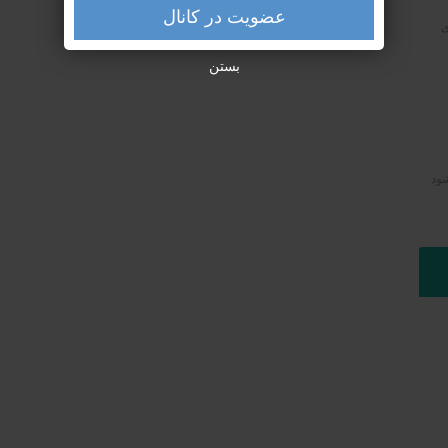
عضویت در کانال
ی
بستن
شود