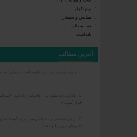
کتاب و مقاله
(+)
نرم افزار
همایش و سمینار
همه مطالب
یادداشت
آخرین مطالب
ریشه یک واژه؛ چرا نام «خاورمیانه» استعماری است
کارکرد رضا پهلوی برای واشنگتن و تل‌آویو؛ «آلترناتیو
«ابزار آشوب»؟
ردپای استعمار بر جغرافیای سیاسی؛ چگونه فاتحان 
کشورهای امروز را نوشتند؟