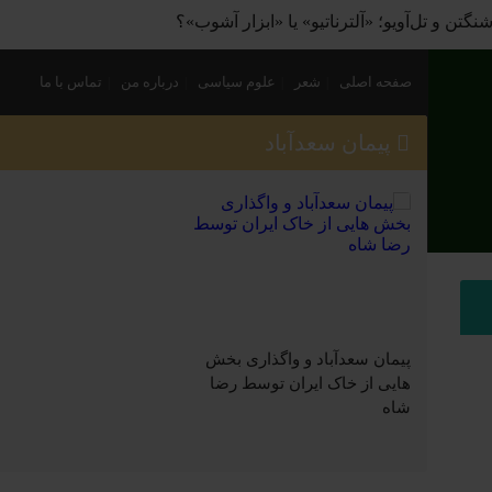
گتن و تل‌آویو؛ «آلترناتیو» یا «ابزار آشوب»؟
صفحه اصلی
شعر
علوم سیاسی
درباره من
تماس با ما
پیمان سعدآباد
پیمان سعدآباد و واگذاری بخش
هایی از خاک ایران توسط رضا
شاه