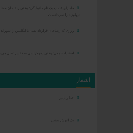
ماجرای غصب یک نام خانوادگی؛ وقتی رضاخان معنا
«پهلوی» را نمی‌دانست
روزی که رضاخان قرارداد نفتی با انگلیس را سوزاند
استبداد جمعی: وقتی دموکراسی به قفس تبدیل می‌
اشعار
خدا و پاییز
یک آغوش بیشتر