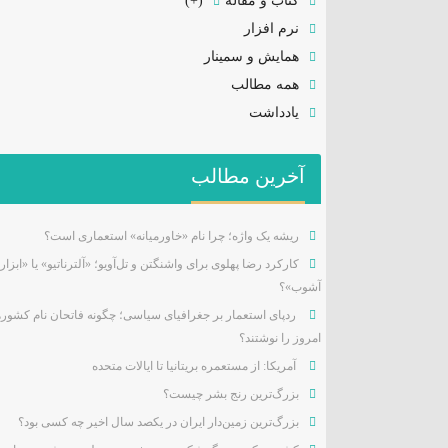
کتاب و مقاله
(+)
نرم افزار
همایش و سمینار
همه مطالب
یادداشت
آخرین مطالب
ریشه یک واژه؛ چرا نام «خاورمیانه» استعماری است؟
کارکرد رضا پهلوی برای واشنگتن و تل‌آویو؛ «آلترناتیو» یا «ابزار
آشوب»؟
ردپای استعمار بر جغرافیای سیاسی؛ چگونه فاتحان نام کشور
امروز را نوشتند؟
آمریکا: از مستعمره بریتانیا تا ایالات متحده
بزرگ‌ترین رنج بشر چیست؟
بزرگ‌ترین زمین‌دار ایران در یکصد سال اخیر چه کسی بود؟