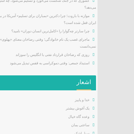
کشوری که در جنگ شکست می‌خورد و تسلیم می‌شود، چه امتیا
می‌دهد؟
موازنه با باروت؛ چرا دکترین «بمباران برای تسلیم» آمریکا در بر
ایران قفل شده است؟
چرا سارتر چه‌گوارا را «کامل‌ترین انسان دوران» نامید؟
ماجرای غصب یک نام خانوادگی؛ وقتی رضاخان معنای «پهلوی» 
نمی‌دانست
روزی که رضاخان قرارداد نفتی با انگلیس را سوزاند
استبداد جمعی: وقتی دموکراسی به قفس تبدیل می‌شود
اشعار
خدا و پاییز
یک آغوش بیشتر
وعده گاه خیال
ساعتی بمان
سیل اشک