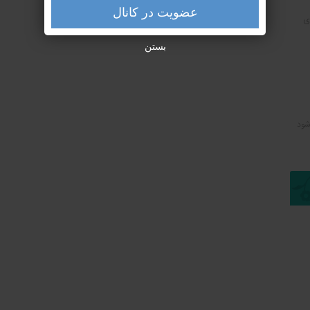
عضویت در کانال
ی
بستن
شود