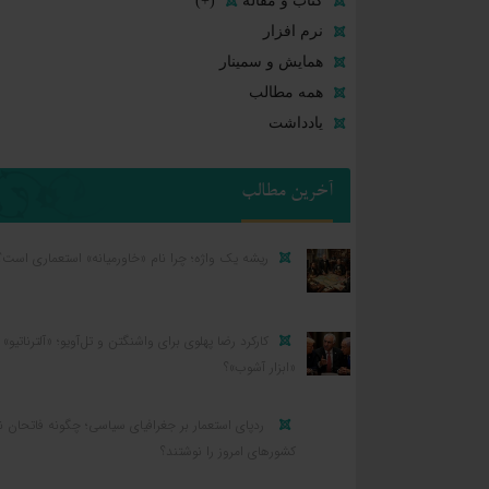
کتاب و مقاله
(+)
نرم افزار
همایش و سمینار
همه مطالب
یادداشت
آخرین مطالب
ریشه یک واژه؛ چرا نام «خاورمیانه» استعماری است؟
کارکرد رضا پهلوی برای واشنگتن و تل‌آویو؛ «آلترناتیو» ی
«ابزار آشوب»؟
ردپای استعمار بر جغرافیای سیاسی؛ چگونه فاتحان ن
کشورهای امروز را نوشتند؟