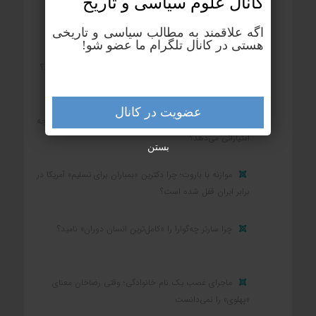
کانال علوم‌ سیاسی و تاریخ
بزرگ‌ترین رنج بشر چیست؟
اگه علاقمند به مطالب سیاسی و تاریخی
هستی در کانال تلگرام ما عضو شو!
بزرگ‌ترین زمین‌دار ایران در یکصد سال اخیر چه کسی بود؟
عضویت در کانال
کشوری که در جنگ شکست می‌خورد و تسلیم می‌شود، چه
امتیازاتی می‌دهد؟
بستن
موازنه با باروت؛ چرا دکترین «بمباران برای تسلیم» آمریکا در
برابر ایران قفل شده است؟
چرا سارتر چه‌گوارا را «کامل‌ترین انسان دوران» نامید؟
ماجرای غصب یک نام خانوادگی؛ وقتی رضاخان معنای
«پهلوی» را نمی‌دانست