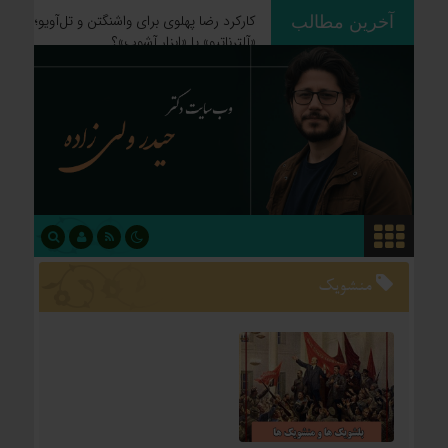
آخرین مطالب
ردپای استعمار بر جغرافیای سیاسی؛
چگونه فاتحان نام کشورهای امروز را
نوشتند؟
منشويک