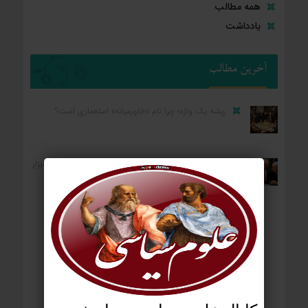
همه مطالب
یادداشت
آخرین مطالب
ریشه یک واژه؛ چرا نام «خاورمیانه» استعماری است؟
کارکرد رضا پهلوی برای واشنگتن و تل‌آویو؛ «آلترناتیو» یا «ابزار
آشوب»؟
ردپای استعمار بر جغرافیای سیاسی؛ چگونه فاتحان نام
کشورهای امروز را نوشتند؟
آمریکا: از مستعمره بریتانیا تا ایالات متحده