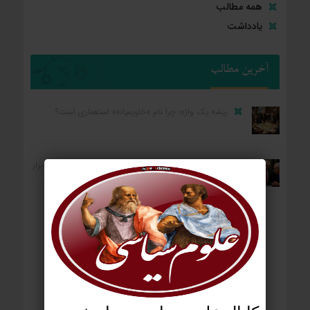
همه مطالب
یادداشت
آخرین مطالب
ریشه یک واژه؛ چرا نام «خاورمیانه» استعماری است؟
کارکرد رضا پهلوی برای واشنگتن و تل‌آویو؛ «آلترناتیو» یا «ابزار
آشوب»؟
ردپای استعمار بر جغرافیای سیاسی؛ چگونه فاتحان نام
کشورهای امروز را نوشتند؟
آمریکا: از مستعمره بریتانیا تا ایالات متحده