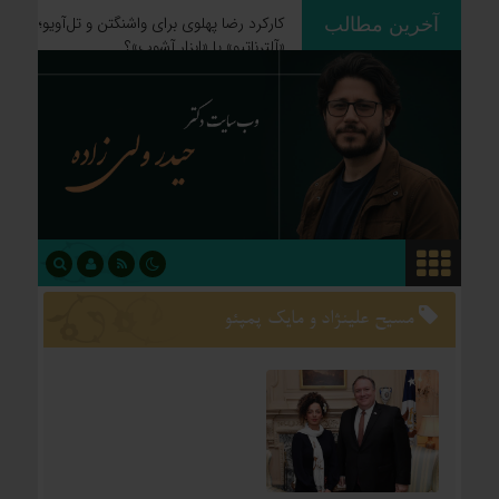
کارکرد رضا پهلوی برای واشنگتن و تل‌آویو؛
آخرین مطالب
«آلترناتیو» یا «ابزار آشوب»؟
مسیح علینژاد و مایک پمپئو