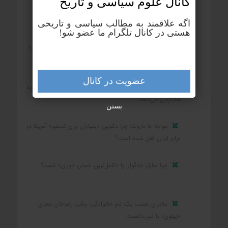
کانال علوم‌ سیاسی و تاریخ
بزرگ‌ترین رنج بشر چیست؟
اگه علاقمند به مطالب سیاسی و تاریخی
هستی در کانال تلگرام ما عضو شو!
بزرگ‌ترین زمین‌دار ایران در یکصد سال اخیر چه کسی بود؟
عضویت در کانال
کشوری که در جنگ شکست می‌خورد و تسلیم می‌شود، چه
امتیازاتی می‌دهد؟
بستن
موازنه با باروت؛ چرا دکترین «بمباران برای تسلیم» آمریکا در
برابر ایران قفل شده است؟
چرا سارتر چه‌گوارا را «کامل‌ترین انسان دوران» نامید؟
ماجرای غصب یک نام خانوادگی؛ وقتی رضاخان معنای
«پهلوی» را نمی‌دانست