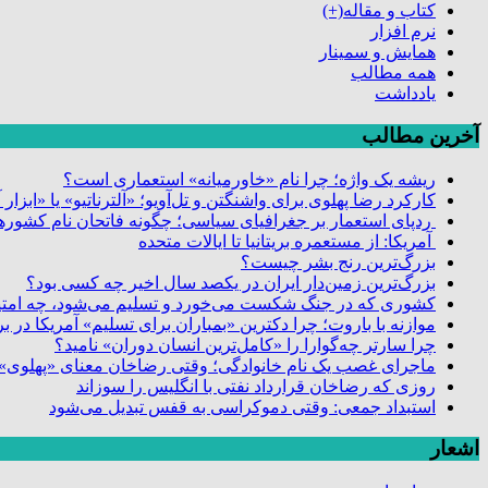
کتاب و مقاله
(+)
نرم افزار
همایش و سمینار
همه مطالب
یادداشت
آخرین مطالب
ریشه یک واژه؛ چرا نام «خاورمیانه» استعماری است؟
کارکرد رضا پهلوی برای واشنگتن و تل‌آویو؛ «آلترناتیو» یا «ابزا
ردپای استعمار بر جغرافیای سیاسی؛ چگونه فاتحان نام کشورها
آمریکا: از مستعمره بریتانیا تا ایالات متحده
بزرگ‌ترین رنج بشر چیست؟
بزرگ‌ترین زمین‌دار ایران در یکصد سال اخیر چه کسی بود؟
کشوری که در جنگ شکست می‌خورد و تسلیم می‌شود، چه امتیا
موازنه با باروت؛ چرا دکترین «بمباران برای تسلیم» آمریکا در
چرا سارتر چه‌گوارا را «کامل‌ترین انسان دوران» نامید؟
ماجرای غصب یک نام خانوادگی؛ وقتی رضاخان معنای «پهلوی» 
روزی که رضاخان قرارداد نفتی با انگلیس را سوزاند
استبداد جمعی: وقتی دموکراسی به قفس تبدیل می‌شود
اشعار