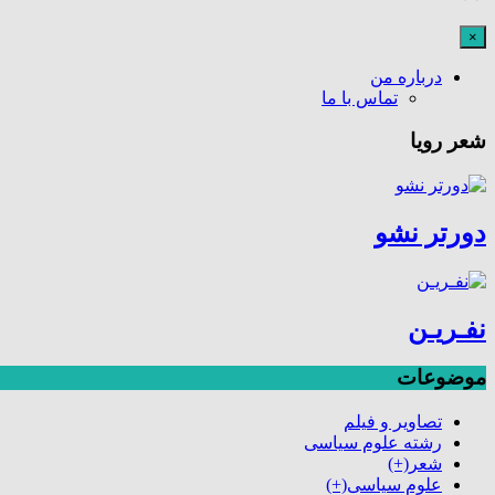
×
درباره من
تماس با ما
شعر رویا
دورتر نشو
نفـریـن
موضوعات
تصاویر و فیلم
رشته علوم سیاسی
شعر
(+)
علوم سیاسی
(+)