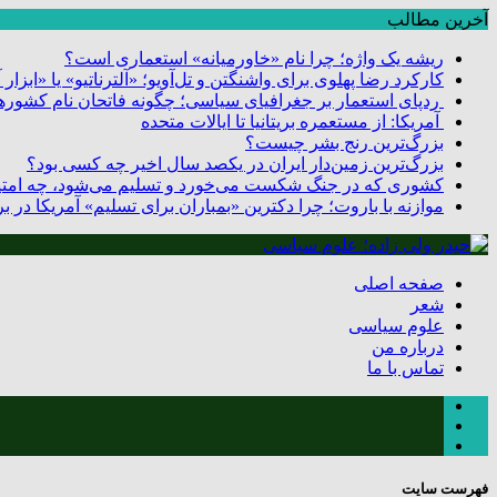
آخرین مطالب
ریشه یک واژه؛ چرا نام «خاورمیانه» استعماری است؟
کارکرد رضا پهلوی برای واشنگتن و تل‌آویو؛ «آلترناتیو» یا «ابزا
ردپای استعمار بر جغرافیای سیاسی؛ چگونه فاتحان نام کشورها
آمریکا: از مستعمره بریتانیا تا ایالات متحده
بزرگ‌ترین رنج بشر چیست؟
بزرگ‌ترین زمین‌دار ایران در یکصد سال اخیر چه کسی بود؟
کشوری که در جنگ شکست می‌خورد و تسلیم می‌شود، چه امتیا
موازنه با باروت؛ چرا دکترین «بمباران برای تسلیم» آمریکا در
صفحه اصلی
شعر
علوم سیاسی
درباره من
تماس با ما
فهرست سایت