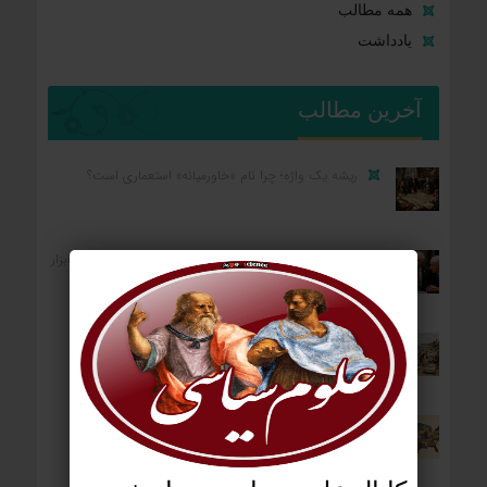
همه مطالب
یادداشت
آخرین مطالب
ریشه یک واژه؛ چرا نام «خاورمیانه» استعماری است؟
کارکرد رضا پهلوی برای واشنگتن و تل‌آویو؛ «آلترناتیو» یا «ابزار
آشوب»؟
ردپای استعمار بر جغرافیای سیاسی؛ چگونه فاتحان نام
کشورهای امروز را نوشتند؟
آمریکا: از مستعمره بریتانیا تا ایالات متحده