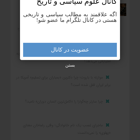
کانال علوم‌ سیاسی و تاریخ
بزرگ‌ترین رنج بشر چیست؟
اگه علاقمند به مطالب سیاسی و تاریخی
هستی در کانال تلگرام ما عضو شو!
بزرگ‌ترین زمین‌دار ایران در یکصد سال اخیر چه کسی بود؟
عضویت در کانال
کشوری که در جنگ شکست می‌خورد و تسلیم می‌شود، چه
امتیازاتی می‌دهد؟
بستن
موازنه با باروت؛ چرا دکترین «بمباران برای تسلیم» آمریکا در
برابر ایران قفل شده است؟
چرا سارتر چه‌گوارا را «کامل‌ترین انسان دوران» نامید؟
ماجرای غصب یک نام خانوادگی؛ وقتی رضاخان معنای
«پهلوی» را نمی‌دانست