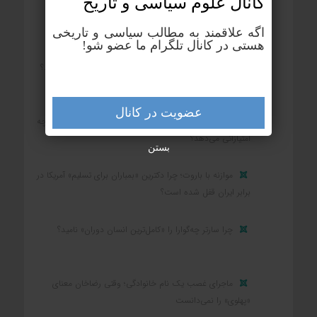
کانال علوم‌ سیاسی و تاریخ
بزرگ‌ترین رنج بشر چیست؟
اگه علاقمند به مطالب سیاسی و تاریخی
هستی در کانال تلگرام ما عضو شو!
بزرگ‌ترین زمین‌دار ایران در یکصد سال اخیر چه کسی بود؟
عضویت در کانال
کشوری که در جنگ شکست می‌خورد و تسلیم می‌شود، چه
امتیازاتی می‌دهد؟
بستن
موازنه با باروت؛ چرا دکترین «بمباران برای تسلیم» آمریکا در
برابر ایران قفل شده است؟
چرا سارتر چه‌گوارا را «کامل‌ترین انسان دوران» نامید؟
ماجرای غصب یک نام خانوادگی؛ وقتی رضاخان معنای
«پهلوی» را نمی‌دانست