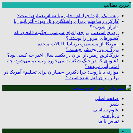
آخرین مطالب
ریشه یک واژه؛ چرا نام «خاورمیانه» استعماری است؟
کارکرد رضا پهلوی برای واشنگتن و تل‌آویو؛ «آلترناتیو» یا
«ابزار آشوب»؟
ردپای استعمار بر جغرافیای سیاسی؛ چگونه فاتحان نام
کشورهای امروز را نوشتند؟
آمریکا: از مستعمره بریتانیا تا ایالات متحده
بزرگ‌ترین رنج بشر چیست؟
بزرگ‌ترین زمین‌دار ایران در یکصد سال اخیر چه کسی بود؟
کشوری که در جنگ شکست می‌خورد و تسلیم می‌شود، چه
امتیازاتی می‌دهد؟
موازنه با باروت؛ چرا دکترین «بمباران برای تسلیم» آمریکا در
برابر ایران قفل شده است؟
صفحه اصلی
شعر
علوم سیاسی
درباره من
تماس با ما