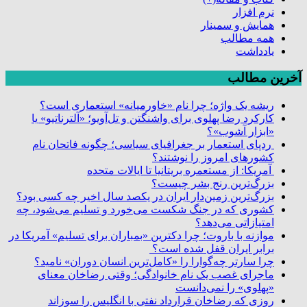
نرم افزار
همایش و سمینار
همه مطالب
یادداشت
آخرین مطالب
ریشه یک واژه؛ چرا نام «خاورمیانه» استعماری است؟
کارکرد رضا پهلوی برای واشنگتن و تل‌آویو؛ «آلترناتیو» یا
«ابزار آشوب»؟
ردپای استعمار بر جغرافیای سیاسی؛ چگونه فاتحان نام
کشورهای امروز را نوشتند؟
آمریکا: از مستعمره بریتانیا تا ایالات متحده
بزرگ‌ترین رنج بشر چیست؟
بزرگ‌ترین زمین‌دار ایران در یکصد سال اخیر چه کسی بود؟
کشوری که در جنگ شکست می‌خورد و تسلیم می‌شود، چه
امتیازاتی می‌دهد؟
موازنه با باروت؛ چرا دکترین «بمباران برای تسلیم» آمریکا در
برابر ایران قفل شده است؟
چرا سارتر چه‌گوارا را «کامل‌ترین انسان دوران» نامید؟
ماجرای غصب یک نام خانوادگی؛ وقتی رضاخان معنای
«پهلوی» را نمی‌دانست
روزی که رضاخان قرارداد نفتی با انگلیس را سوزاند