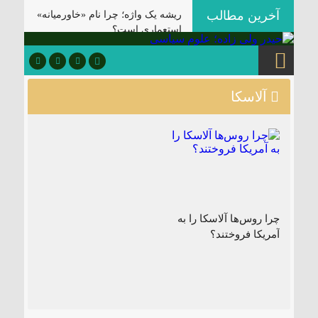
آخرین مطالب
ریشه یک واژه؛ چرا نام «خاورمیانه»
استعماری است؟
کارکرد رضا پهلوی برای واشنگتن و
تل‌آویو؛ «آلترناتیو» یا «ابزار آشوب»؟
ردپای استعمار بر جغرافیای سیاسی؛
آلاسکا
چگونه فاتحان نام کشورهای امروز را
نوشتند؟
آمریکا: از مستعمره بریتانیا تا ایالات
متحده
بزرگ‌ترین رنج بشر چیست؟
بزرگ‌ترین زمین‌دار ایران در یکصد
سال اخیر چه کسی بود؟
چرا روس‌ها آلاسکا را به
آمریکا فروختند؟
کشوری که در جنگ شکست می‌خورد
و تسلیم می‌شود، چه امتیازاتی
می‌دهد؟
موازنه با باروت؛ چرا دکترین «بمباران
برای تسلیم» آمریکا در برابر ایران
قفل شده است؟