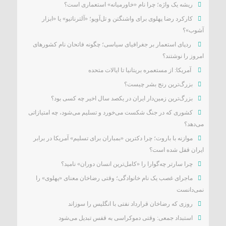
ریشه یک واژه؛ چرا نام «خاورمیانه» استعماری است؟
کارکرد رضا پهلوی برای واشنگتن و تل‌آویو؛ «آلترناتیو» یا «ابزار
آشوب»؟
ردپای استعمار بر جغرافیای سیاسی؛ چگونه فاتحان نام کشورهای
امروز را نوشتند؟
آمریکا: از مستعمره بریتانیا تا ایالات متحده
بزرگ‌ترین رنج بشر چیست؟
بزرگ‌ترین زمین‌دار ایران در یکصد سال اخیر چه کسی بود؟
کشوری که در جنگ شکست می‌خورد و تسلیم می‌شود، چه امتیازاتی
می‌دهد؟
موازنه با باروت؛ چرا دکترین «بمباران برای تسلیم» آمریکا در برابر
ایران قفل شده است؟
چرا سارتر چه‌گوارا را «کامل‌ترین انسان دوران» نامید؟
ماجرای غصب یک نام خانوادگی؛ وقتی رضاخان معنای «پهلوی» را
نمی‌دانست
روزی که رضاخان قرارداد نفتی با انگلیس را سوزاند
استبداد جمعی: وقتی دموکراسی به قفس تبدیل می‌شود