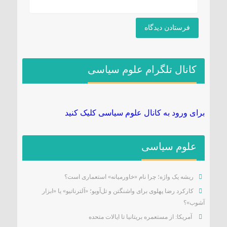
کانال تلگرام علوم سیاسی
برای ورود به کانال علوم سیاسی کلیک کنید
علوم سیاسی
ریشه یک واژه؛ چرا نام «خاورمیانه» استعماری است؟
کارکرد رضا پهلوی برای واشنگتن و تل‌آویو؛ «آلترناتیو» یا «ابزار
آشوب»؟
آمریکا: از مستعمره بریتانیا تا ایالات متحده