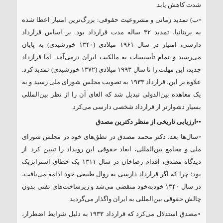
شدت کاهش یابد.
▫️ب) تمدید زمانی و مشروعیت حقوقی: بزرگ‌ترین امتیاز اعطا شده
به بریتانیا، تمدید ۳۲ ساله مدت قرارداد بود. بر اساس قرارداد
دارسی، امتیاز در سال ۱۹۶۱ میلادی (۱۳۴۰ خورشیدی) به پایان
می‌رسید و تمام تأسیسات به مالکیت ایران درمی‌آمد. اما قرارداد
جدید، این مهلت را تا سال ۱۹۹۳ میلادی (۱۳۷۲ خورشیدی) تمدید کرد.
علاوه بر این، قرارداد ۱۹۳۳ به تصویب مجلس شورای ملی رسید و به
یک معاهده بین‌الدولی تبدیل شد که الغای آن را از نظر بین‌المللی
بسیار دشوارتر از قرارداد شخصی دارسی می‌کرد.
▪️▪️
ارزیابی تاریخی از منظر دکترین مصدق
▫️سال‌ها بعد، دکتر محمد مصدق در نطق‌های خود در مجلس شورای
ملی و مجامع بین‌المللی، ابعاد حقوقی این رویداد را تبیین کرد. از
دیدگاه مصدق، اقدام رضاخان در سال ۱۳۱۱ یک خطای استراتژیک
بود؛ چرا که اگر قرارداد دارسی به روال طبیعی خود ادامه می‌یافت،
در سال ۱۳۴۰ خودبه‌خود منقضی می‌شد و زیرساخت‌های نفتی بدون
چالش حقوقی بین‌المللی به ایران واگذار می‌گردید.
▫️مصدق استدلال می‌کرد که قرارداد ۱۹۳۳ به دلیل شرایط اضطرار،