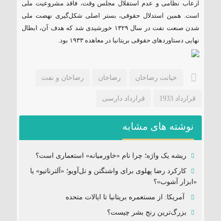
ارعاب نظامی و عدم استقلال مجلس وقت، فاقد مشروعیت ملی
است. همین استدلال حقوقی، بستر اصلی شکل‌گیری نهضت ملی
شدن صنعت نفت در سال ۱۳۲۹ خورشیدی شد که هدف آن، ابطال
نهایی دستاوردهای حقوقی بریتانیا در معاهده ۱۹۳۳ بود.
خیانت رضاخان
رضاخان
رضاخان و نفت
قرارداد 1933
قرارداد دارسی
نوشته های مشابه
ریشه یک واژه؛ چرا نام «خاورمیانه» استعماری است؟
کارکرد رضا پهلوی برای واشنگتن و تل‌آویو؛ «آلترناتیو» یا
«ابزار آشوب»؟
آمریکا: از مستعمره بریتانیا تا ایالات متحده
بزرگ‌ترین رنج بشر چیست؟