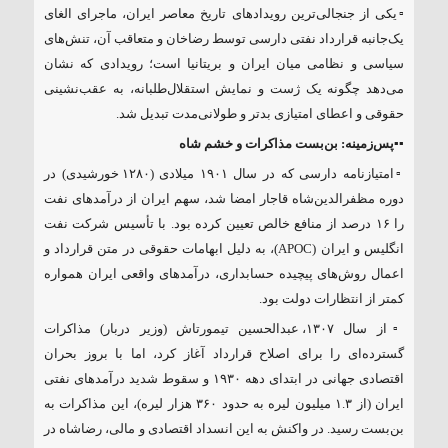
▫️یکی از جنجالی‌ترین رویدادهای تاریخ معاصر ایران، ماجرای الغای
یک‌جانبه قرارداد نفتی دارسی توسط رضاخان و متعاقب آن، تنش‌های
سیاسی و نظامی میان ایران و بریتانیا است؛ رویدادی که نشان
می‌دهد چگونه یک ژست و نمایش استقلال‌طلبانه، به عقب‌نشینی
حقوقی و اعطای امتیازی بدتر و طولانی‌مدت تبدیل شد.
▪️▪️
پس‌زمینه: بن‌بست مذاکرات و خشم شاه
▫️امتیازنامه دارسی که در سال ۱۹۰۱ میلادی (۱۲۸۰ خورشیدی) در
دوره مظفرالدین‌شاه قاجار امضا شد، سهم ایران از درآمدهای نفت
را ۱۶ درصد از منافع خالص تعیین کرده بود. با تأسیس شرکت نفت
انگلیس و ایران (APOC)، به دلیل ابهامات حقوقی در متن قرارداد و
اعمال روش‌های پیچیده حسابداری، درآمدهای واقعی ایران همواره
کمتر از انتظارات دولت بود.
▫️از سال ۱۳۰۷، عبدالحسین تیمورتاش (وزیر دربار) مذاکرات
گسترده‌ای را برای اصلاح قرارداد آغاز کرد، اما با بروز بحران
اقتصادی جهانی در ابتدای دهه ۱۹۳۰ و سقوط شدید درآمدهای نفتی
ایران (از ۱.۳ میلیون لیره به حدود ۳۶۰ هزار لیره)، این مذاکرات به
بن‌بست رسید. در واکنش به این انسداد اقتصادی و مالی، رضاشاه در