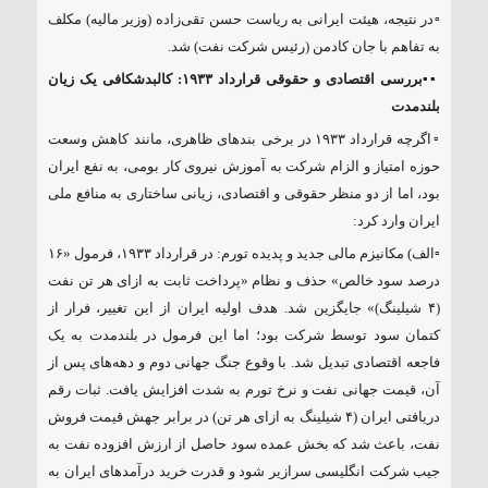
▫️در نتیجه، هیئت ایرانی به ریاست حسن تقی‌زاده (وزیر مالیه) مکلف
به تفاهم با جان کادمن (رئیس شرکت نفت) شد.
▪️▪️
بررسی اقتصادی و حقوقی قرارداد ۱۹۳۳: کالبدشکافی یک زیان
بلندمدت
▫️اگرچه قرارداد ۱۹۳۳ در برخی بندهای ظاهری، مانند کاهش وسعت
حوزه امتیاز و الزام شرکت به آموزش نیروی کار بومی، به نفع ایران
بود، اما از دو منظر حقوقی و اقتصادی، زیانی ساختاری به منافع ملی
ایران وارد کرد:
▫️الف) مکانیزم مالی جدید و پدیده تورم: در قرارداد ۱۹۳۳، فرمول «۱۶
درصد سود خالص» حذف و نظام «پرداخت ثابت به ازای هر تن نفت
(۴ شیلینگ)» جایگزین شد. هدف اولیه ایران از این تغییر، فرار از
کتمان سود توسط شرکت بود؛ اما این فرمول در بلندمدت به یک
فاجعه اقتصادی تبدیل شد. با وقوع جنگ جهانی دوم و دهه‌های پس از
آن، قیمت جهانی نفت و نرخ تورم به شدت افزایش یافت. ثبات رقم
دریافتی ایران (۴ شیلینگ به ازای هر تن) در برابر جهش قیمت فروش
نفت، باعث شد که بخش عمده سود حاصل از ارزش افزوده نفت به
جیب شرکت انگلیسی سرازیر شود و قدرت خرید درآمدهای ایران به