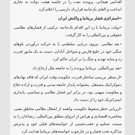
اقدامی هیجانی، پرونده نفت را در جلسه هیئت دولت به بخاری
انداخت و الغای یک‌جانبه قرارداد دارسی را اعلام کرد.
▪️▪️
استراتژی فشار بریتانیا و واکنش ایران
▫️دولت بریتانیا با رد این اقدام یک‌جانبه، ترکیبی از فشارهای نظامی،
حقوقی و بین‌المللی را به کار گرفت:
▫️بعد نظامی: نیروی دریایی سلطنتی با به حرکت درآوردن ناوهای
جنگی خود در خلیج فارس و سواحل آبادان، دست به یک مانور قدرت
زد و سایه تهدید و جنگ را بر ایران حاکم کرد.
▫️بعد بین‌المللی: بریتانیا پرونده را به جامعه ملل ارجاع داد.
▫️از منظر بررسی ساختار قدرت، حکومت وقت ایران که فاقد نهادهای
دموکراتیک مستقل، پشتوانه پایدار جامعه مدنی و قدرت و اراده دفاع
و مقاومت میهنی بود، در برابر این فشار نظامی و سیاسی، پایداری
استراتژیک خود را از دست داد.
▫️ارزیابی خطر سقوط حکومت، واهمه از اشغال نظامی مناطق نفتی،
محاصره اقتصادی و هراس از انزوای مطلق بین‌المللی، رضاخان را به
سمت تسلیم و عقب‌نشینی از خواسته‌های قبلی خود و پذیرش
مذاکره تحت فشار و در چارچوب خواسته‌های بریتانیا هدایت کرد.