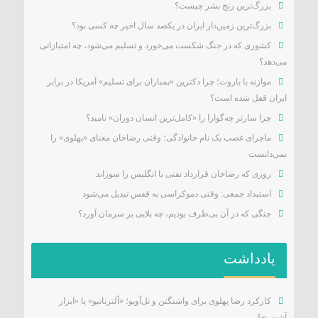
بزرگ‌ترین رنج بشر چیست؟
بزرگ‌ترین زمین‌دار ایران در یکصد سال اخیر چه کسی بود؟
کشوری که در جنگ شکست می‌خورد و تسلیم می‌شود، چه امتیازاتی
می‌دهد؟
موازنه با باروت؛ چرا دکترین «بمباران برای تسلیم» آمریکا در برابر
ایران قفل شده است؟
چرا سارتر چه‌گوارا را «کامل‌ترین انسان دوران» نامید؟
ماجرای غصب یک نام خانوادگی؛ وقتی رضاخان معنای «پهلوی» را
نمی‌دانست
روزی که رضاخان قرارداد نفتی با انگلیس را سوزاند
استبداد جمعی: وقتی دموکراسی به قفس تبدیل می‌شود
جنگی که در آن بی‌طرف بودیم، چه بلایی بر سرمان آورد؟
یادداشت
کارکرد رضا پهلوی برای واشنگتن و تل‌آویو؛ «آلترناتیو» یا «ابزار
آشوب»؟