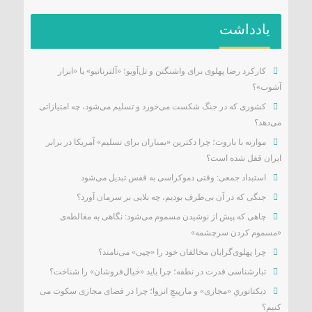
یادداشت
کارکرد رضا پهلوی برای واشنگتن و تل‌آویو؛ «آلترناتیو» یا «ابزار
آشوب»؟
کشوری که در جنگ شکست می‌خورد و تسلیم می‌شود، چه امتیازاتی
می‌دهد؟
موازنه با باروت؛ چرا دکترین «بمباران برای تسلیم» آمریکا در برابر
ایران قفل شده است؟
استبداد جمعی: وقتی دموکراسی به قفس تبدیل می‌شود
جنگی که در آن بی‌طرف بودیم، چه بلایی بر سرمان آورد؟
چاهی که پیش از نوشیدن مسموم می‌شود: نگاهی به مغالطه‌ی
«مسموم کردن سرچشمه»
چرا پهلوی‌گرایان مخالفان خود را «چپی» می‌نامند؟
تبارشناسی قدرت در نطفه؛ چرا باید «خیال‌فروشان» را شناخت؟
دیکتاتوریِ «مجازی» و مارپیچِ انزوا؛ چرا در فضای مجازی سکوت می
کنیم؟