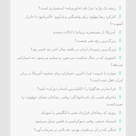
ریشه یک واژه؛ چرا نام «خاورمیانه» استعماری است؟
کارکرد رضا پهلوی برای واشنگتن و تل‌آویو؛ «آلترناتیو» یا «ابزار
آشوب»؟
آمریکا: از مستعمره بریتانیا تا ایالات متحده
بزرگ‌ترین رنج بشر چیست؟
بزرگ‌ترین زمین‌دار ایران در یکصد سال اخیر چه کسی بود؟
کشوری که در جنگ شکست می‌خورد و تسلیم می‌شود، چه امتیازاتی
می‌دهد؟
موازنه با باروت؛ چرا دکترین «بمباران برای تسلیم» آمریکا در برابر
ایران قفل شده است؟
چرا سارتر چه‌گوارا را «کامل‌ترین انسان دوران» نامید؟
ماجرای غصب یک نام خانوادگی؛ وقتی رضاخان معنای «پهلوی» را
نمی‌دانست
روزی که رضاخان قرارداد نفتی با انگلیس را سوزاند
استبداد جمعی: وقتی دموکراسی به قفس تبدیل می‌شود
جنگی که در آن بی‌طرف بودیم، چه بلایی بر سرمان آورد؟