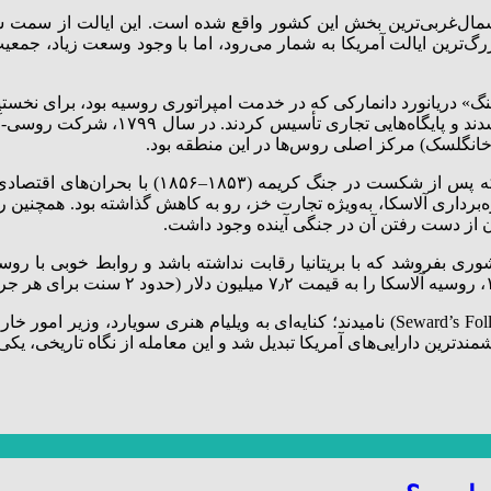
 است که در شمال‌غربی‌ترین بخش این کشور واقع شده است. این ایالت از س
ترین ایالت آمریکا به شمار می‌رود، اما با وجود وسعت زیاد، جمعیت
دا متعلق به روسیه بود. در سال ۱۷۴۱، «ویتوس برینگ» دریانورد دانمارکی که در خدمت امپراتور
از منابع طبیعی، به‌ویژه تجارت پوست س
رخانگلسک) مرکز اصلی روس‌ها در این منطقه بود.
اما در نیمه دوم قرن نوزدهم، شرایط تغییر کرد. 
‌برداری آلاسکا، به‌ویژه تجارت خز، رو به کاهش گذاشته بود. همچنین روس
کان از دست رفتن آن در جنگی آینده وجود داشت.
بفروشد که با بریتانیا رقابت نداشته باشد و روابط خوبی با روسیه 
در آن زمان، بسیاری از آمریکایی‌ها این خرید را «حماقت سویارد» (Seward’s Folly) نامیدند؛ کنا
شمندترین دارایی‌های آمریکا تبدیل شد و این معامله از نگاه تاریخی، 