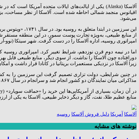
آلاسکا (Alaska) یکی از ایالت‌های ایالات متحده آمریکا
اقیانوس منجمد شمالی احاطه شده است. آلاسکا از نظر مساحت، بزرگ‌
می‌شود.
این سرزمین در ابت
امپراتوری روسیه، اداره آلاسکا را در دست گرفت. شهر سیتکا (نوو-آ
دورافتاده چون آلاسکا را نداشت. از سوی دیگر، منابع طبیعی قابل بهره
زیرا آلاسکا در نزدیکی مستعمرات بریتانیا در کانادا قرار داشت و ام
در چنین شرایطی، دولت تزاری تصمیم گرفت این سرزمین را به کشوری 
مذاکراتی میان نمایندگان دو کشور انجام شد و سرانجام در سال ۱۸۶۷، روسیه آلاسکا را به قیمت ۷٫۲ میلیون دلار (حدود ۲ سنت برای هر جریب زمین) به آمریکا فروخت.
منابع عظیم طلا، نفت، گاز و دیگر ذخایر طبیعی، آلاسکا به یکی از ارز
آلاسکا
آمریکا
دلیل فروش آلاسکا
روسیه
نوشته های مشابه