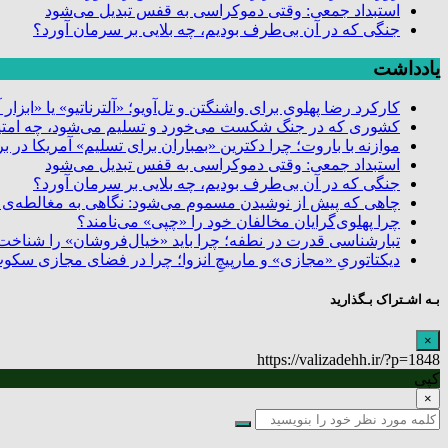
استبداد جمعی: وقتی دموکراسی به قفس تبدیل می‌شود
جنگی که در آن بی‌طرف بودیم، چه بلایی بر سرمان آورد؟
یادداشت
کارکرد رضا پهلوی برای واشنگتن و تل‌آویو؛ «آلترناتیو» یا «ابزا
کشوری که در جنگ شکست می‌خورد و تسلیم می‌شود، چه امتیا
موازنه با باروت؛ چرا دکترین «بمباران برای تسلیم» آمریکا در
استبداد جمعی: وقتی دموکراسی به قفس تبدیل می‌شود
جنگی که در آن بی‌طرف بودیم، چه بلایی بر سرمان آورد؟
چاهی که پیش از نوشیدن مسموم می‌شود: نگاهی به مغالطه
چرا پهلوی‌گرایان مخالفان خود را «چپی» می‌نامند؟
تبارشناسی قدرت در نطفه؛ چرا باید «خیال‌فروشان» را شناخت
دیکتاتوریِ «مجازی» و مارپیچِ انزوا؛ چرا در فضای مجازی سک
بـه اشـتراک بـگذارید
×
https://valizadehh.ir/?p=1848
کپی
×