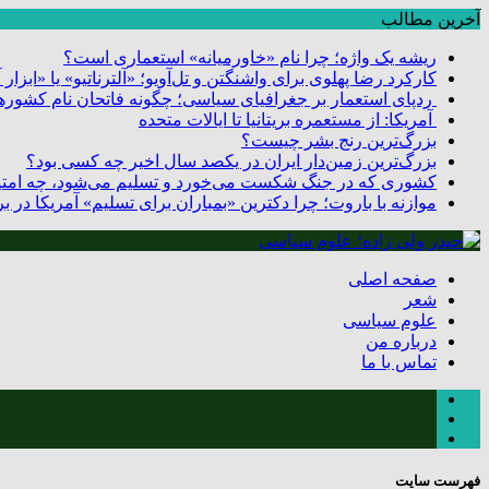
آخرین مطالب
ریشه یک واژه؛ چرا نام «خاورمیانه» استعماری است؟
کارکرد رضا پهلوی برای واشنگتن و تل‌آویو؛ «آلترناتیو» یا «ابزا
ردپای استعمار بر جغرافیای سیاسی؛ چگونه فاتحان نام کشورها
آمریکا: از مستعمره بریتانیا تا ایالات متحده
بزرگ‌ترین رنج بشر چیست؟
بزرگ‌ترین زمین‌دار ایران در یکصد سال اخیر چه کسی بود؟
کشوری که در جنگ شکست می‌خورد و تسلیم می‌شود، چه امتیا
موازنه با باروت؛ چرا دکترین «بمباران برای تسلیم» آمریکا در
صفحه اصلی
شعر
علوم سیاسی
درباره من
تماس با ما
فهرست سایت