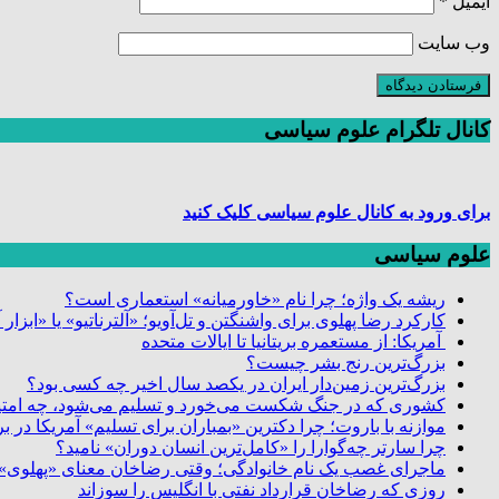
ایمیل
*
وب‌ سایت
کانال تلگرام علوم سیاسی
برای ورود به کانال علوم سیاسی کلیک کنید
علوم سیاسی
ریشه یک واژه؛ چرا نام «خاورمیانه» استعماری است؟
کارکرد رضا پهلوی برای واشنگتن و تل‌آویو؛ «آلترناتیو» یا «ابزا
آمریکا: از مستعمره بریتانیا تا ایالات متحده
بزرگ‌ترین رنج بشر چیست؟
بزرگ‌ترین زمین‌دار ایران در یکصد سال اخیر چه کسی بود؟
کشوری که در جنگ شکست می‌خورد و تسلیم می‌شود، چه امتیا
موازنه با باروت؛ چرا دکترین «بمباران برای تسلیم» آمریکا در
چرا سارتر چه‌گوارا را «کامل‌ترین انسان دوران» نامید؟
ماجرای غصب یک نام خانوادگی؛ وقتی رضاخان معنای «پهلوی» 
روزی که رضاخان قرارداد نفتی با انگلیس را سوزاند