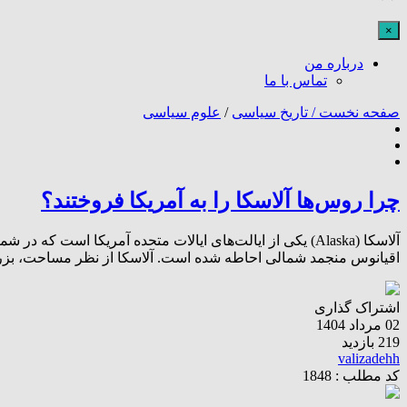
×
درباره من
تماس با ما
صفحه نخست /
تاریخ سیاسی
/
علوم سیاسی
چرا روس‌ها آلاسکا را به آمریکا فروختند؟
آلاسکا (Alaska) یکی از ایالت‌های ایالات متحده آمریکا ا
اقیانوس منجمد شمالی احاطه شده است. آلاسکا از نظر مساحت، بزرگ‌ت
اشتراک گذاری
02 مرداد 1404
219 بازدید
valizadehh
کد مطلب : 1848