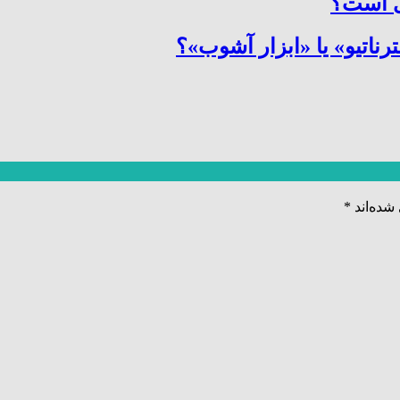
ری است؟
ترناتیو» یا «ابزار آشوب»؟
شده‌اند
*