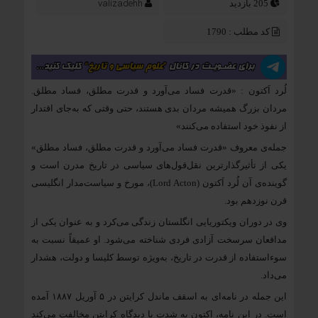
valizadehh
205 بازدید
کد مطلب : 1790
لُرد اَکتون : «قدرت فساد می‌آورد و قدرت مطلق، فساد مطلق.
مردان بزرگ همیشه مردان بدی هستند، حتی وقتی که به‌جای اقتدار
از نفوذ خود استفاده می‌کنند»
جمله‌ی معروف «قدرت فساد می‌آورد و قدرت مطلق، فساد مطلق»
یکی از تأثیرگذارترین نقل‌قول‌های سیاسی در تاریخ مدرن است و
گوینده‌ی آن لُرد اَکتون (Lord Acton)، مورخ و سیاست‌مدار انگلیسی
قرن نوزدهم بود.
وی در دوران ویکتوریایی انگلستان زندگی می‌کرد و به عنوان یکی از
مدافعان سرسخت آزادی فردی شناخته می‌شود. او عمیقاً نسبت به
سوءاستفاده از قدرت در تاریخ، به‌ویژه توسط کلیسا و دولت، هشدار
می‌داد.
این جمله‌ در نامه‌ای به اسقف ماندل کرایتن در ۵ آوریل ۱۸۸۷ آمده
است. در این نامه، اکتون به شدت با دیدگاه کرایتن مخالفت می‌کند