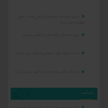
ماجرای غصب یک نام خانوادگی؛ وقتی رضاخان معنای
«پهلوی» را نمی‌دانست
روزی که رضاخان قرارداد نفتی با انگلیس را سوزاند
استبداد جمعی: وقتی دموکراسی به قفس تبدیل می‌شود
جنگی که در آن بی‌طرف بودیم، چه بلایی بر سرمان آورد؟
یادداشت
کارکرد رضا پهلوی برای واشنگتن و تل‌آویو؛ «آلترناتیو» یا «ابزار