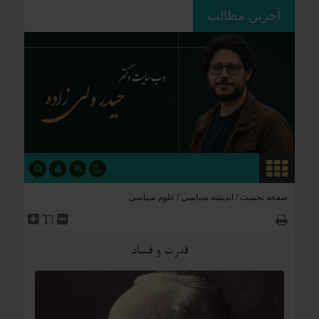
آخرین مطالب
ردپای استعمار بر جغرافیای سیاسی؛
چگونه فاتحان نام کشورهای امروز را
نوشتند؟
صفحه نخست /
اندیشه سیاسی
/
علوم سیاسی
قدرت و فساد