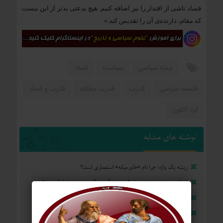
فساد ناشی از اقتدار را نیز اضافه کنیم. هیچ بدعتی بدتر از این نیست
که مقام، دارنده‌ی آن را تقدیس کند.»
جمله سیاسی
سیاست
فساد
فلسفه سیاسی
قدرت
قدرت مطلقه
قدرت و فساد
لرد اکتون
نوشته های مشابه
ریشه یک واژه؛ چرا نام «خاورمیانه» استعماری است؟
کارکرد رضا پهلوی برای واشنگتن و تل‌آویو؛ «آلترناتیو» یا «ابزار آشوب»؟
آمریکا: از مستعمره بریتانیا تا ایالات متحده
بزرگ‌ترین رنج بشر چیست؟