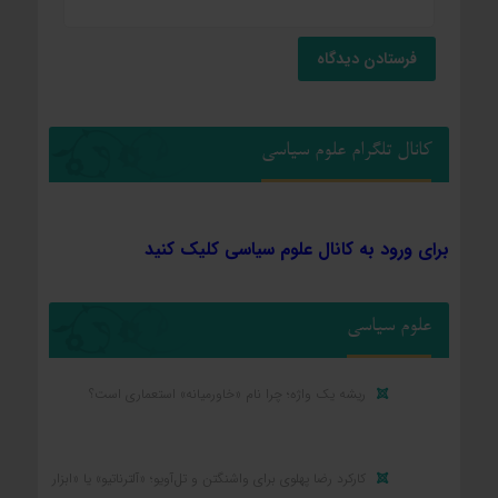
کانال تلگرام علوم سیاسی
برای ورود به کانال علوم سیاسی کلیک کنید
علوم سیاسی
ریشه یک واژه؛ چرا نام «خاورمیانه» استعماری است؟
کارکرد رضا پهلوی برای واشنگتن و تل‌آویو؛ «آلترناتیو» یا «ابزار