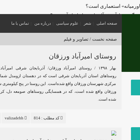
اورمیانه» استعماری است؟
گتن و تل‌آویو؛ «آلترناتیو» یا «ابزار آشوب»؟
صفحه اصلی
شعر
علوم سیاسی
درباره من
تماس با ما
ی سیاسی؛ چگونه فاتحان نام کشورهای امروز را نوشتند؟
 تا ایالات متحده
صفحه نخست /
تصاویر و فیلم
؟
 در یکصد سال اخیر چه کسی بود؟
روستای امیرآباد ورزقان
‌خورد و تسلیم می‌شود، چه امتیازاتی می‌دهد؟
بهار ۱۳۹۸ / روستای امیرآباد ورزقان/ آذربایجان شرقی امیرآبا
ین «بمباران برای تسلیم» آمریکا در برابر ایران قفل شده است؟
روستاهای استان آذربایجان شرقی است که در دهستان ازومدل شم
مرکزی شهرستان ورزقان واقع شده‌است. این روستا در پنج کیلومتری 
ورزقان واقع شده است، که در همسایگی روستاهای صومعه دل، کرو
شده است.
کد مطلب : 814
valizadehh