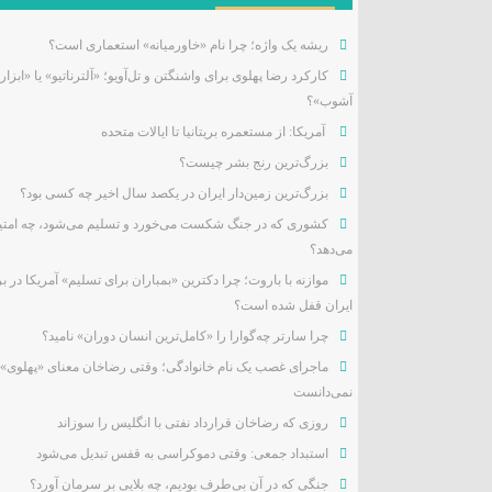
ریشه یک واژه؛ چرا نام «خاورمیانه» استعماری است؟
کارکرد رضا پهلوی برای واشنگتن و تل‌آویو؛ «آلترناتیو» یا «ابزار
آشوب»؟
آمریکا: از مستعمره بریتانیا تا ایالات متحده
بزرگ‌ترین رنج بشر چیست؟
بزرگ‌ترین زمین‌دار ایران در یکصد سال اخیر چه کسی بود؟
کشوری که در جنگ شکست می‌خورد و تسلیم می‌شود، چه امتیا
می‌دهد؟
موازنه با باروت؛ چرا دکترین «بمباران برای تسلیم» آمریکا در بر
ایران قفل شده است؟
چرا سارتر چه‌گوارا را «کامل‌ترین انسان دوران» نامید؟
ماجرای غصب یک نام خانوادگی؛ وقتی رضاخان معنای «پهلوی» 
نمی‌دانست
روزی که رضاخان قرارداد نفتی با انگلیس را سوزاند
استبداد جمعی: وقتی دموکراسی به قفس تبدیل می‌شود
جنگی که در آن بی‌طرف بودیم، چه بلایی بر سرمان آورد؟