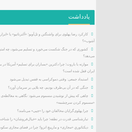
یادداشت
کارکرد رضا پهلوی برای واشنگتن و تل‌آویو؛ «آلترناتیو» یا «ابزار
آشوب»؟
کشوری که در جنگ شکست می‌خورد و تسلیم می‌شود، چه امتیا
می‌دهد؟
موازنه با باروت؛ چرا دکترین «بمباران برای تسلیم» آمریکا در بر
ایران قفل شده است؟
استبداد جمعی: وقتی دموکراسی به قفس تبدیل می‌شود
جنگی که در آن بی‌طرف بودیم، چه بلایی بر سرمان آورد؟
چاهی که پیش از نوشیدن مسموم می‌شود: نگاهی به مغالطه‌ی
«مسموم کردن سرچشمه»
چرا پهلوی‌گرایان مخالفان خود را «چپی» می‌نامند؟
تبارشناسی قدرت در نطفه؛ چرا باید «خیال‌فروشان» را شناخ
دیکتاتوریِ «مجازی» و مارپیچِ انزوا؛ چرا در فضای مجازی سکو