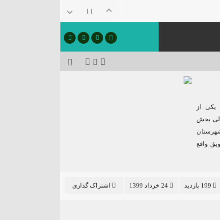
د یکی از
الی بخش
شهرستان
یق واقع
199 بازدید
24 خرداد 1399
اشتراک گذاری