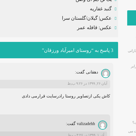
گنبد غفاریه
عکس| گیلان/گلستان سرا
عکس: قافله عمر
3 پاسخ به “روستای امیرآباد ورزقان”
زاتی
ابر
دهقانی
گفت:
آبان ۲۶, ۱۳۹۹ در ۹:۲۶ ب٫ظ
کاش یکی ازتصاویر روستا رادرسایت قرارمی دادی
ت؟
valizadehh
گفت:
ت می
آذر ۱, ۱۳۹۹ در ۴:۲۶ ب٫ظ