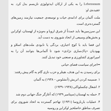
Lebensraum را به یکی از ارکان ایدئولوژی نازیسم بدل کرد. به
عقیده‌ی او:
ملت آلمان برای ادامه‌ی حیات و توسعه‌ی جمعیت نیازمند زمین‌های
گسترده‌تری است.
این سرزمین‌ها باید عمدتاً از شرق اروپا و به‌ویژه از لهستان، اوکراین
و بخش‌های وسیعی از اتحاد شوروی به دست آید.
این فضا باید با کوچ اجباری، بردگی یا نابودی ملت‌های اسلاو و
یهودیان «پاک‌سازی نژادی» شود تا آلمانی‌ها بتوانند آن را به
امپراتوری کشاورزی و صنعتی خود تبدیل کنند.
▪️▪️اجرای سیاست فضای حیاتی
برای رسیدن به این هدف، هیتلر و حزب نازی گام به گام پیش رفتند:
۱. ضمیمه کردن اتریش (آنشلوس – ۱۹۳۸) به آلمان
۲. اشغال چکسلواکی (۱۹۳۸–۱۹۳۹)
۳. حمله به لهستان (سپتامبر ۱۹۳۹) که آغازگر جنگ جهانی دوم شد
۴. عملیات بارباروسا (۱۹۴۱)؛ تهاجم گسترده به اتحاد شوروی برای
تصرف مناطق حاصلخیز اوکراین و روسیه