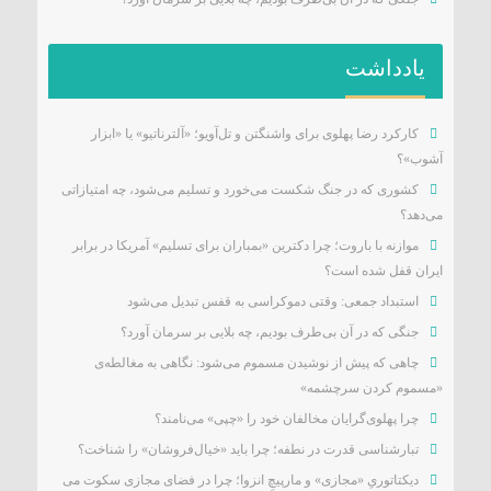
یادداشت
کارکرد رضا پهلوی برای واشنگتن و تل‌آویو؛ «آلترناتیو» یا «ابزار
آشوب»؟
کشوری که در جنگ شکست می‌خورد و تسلیم می‌شود، چه امتیازاتی
می‌دهد؟
موازنه با باروت؛ چرا دکترین «بمباران برای تسلیم» آمریکا در برابر
ایران قفل شده است؟
استبداد جمعی: وقتی دموکراسی به قفس تبدیل می‌شود
جنگی که در آن بی‌طرف بودیم، چه بلایی بر سرمان آورد؟
چاهی که پیش از نوشیدن مسموم می‌شود: نگاهی به مغالطه‌ی
«مسموم کردن سرچشمه»
چرا پهلوی‌گرایان مخالفان خود را «چپی» می‌نامند؟
تبارشناسی قدرت در نطفه؛ چرا باید «خیال‌فروشان» را شناخت؟
دیکتاتوریِ «مجازی» و مارپیچِ انزوا؛ چرا در فضای مجازی سکوت می