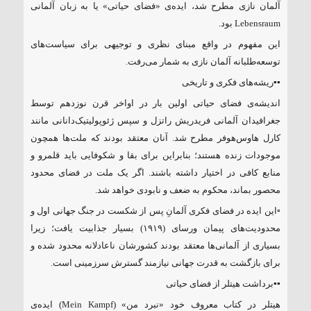
آلمان نازی مطرح شد، ایده‌ی «فضای حیاتی» یا به زبان آلمانی
Lebensraum بود.
این مفهوم در واقع مبنای نظری و توجیهی برای سیاست‌های
توسعه‌طلبانه آلمان نازی به شمار می‌رفت.
▪️▪️ریشه‌های فکری و تاریخی
اندیشه‌ی فضای حیاتی اولین بار در اواخر قرن نوزدهم توسط
جغرافیدان آلمانی فریدریش راتزل و سپس ژئوپولیتیک‌دانانی مانند
کارل هاوس‌هوفر مطرح شد. آنان معتقد بودند که ملت‌ها همچون
موجودات زنده هستند؛ بنابراین برای بقا و شکوفایی باید قلمرو و
منابع کافی در اختیار داشته باشند. اگر یک ملت در فضای محدود
محصور بماند، محکوم به ضعف و نابودی خواهد شد.
▫️این ایده در فضای فکری آلمانِ پس از شکست در جنگ جهانی اول و
محدودیت‌های پیمان ورسای (۱۹۱۹) بسیار جذابیت یافت؛ زیرا
بسیاری از آلمانی‌ها معتقد بودند کشورشان ناعادلانه محدود شده و
برای بازگشت به قدرت جهانی نیازمند گسترش سرزمینی است.
▪️▪️برداشت هیتلر از فضای حیاتی
هیتلر در کتاب معروف خود «نبرد من» (Mein Kampf) ایده‌ی