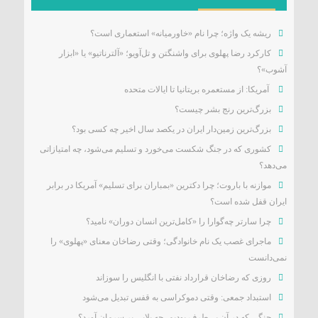
ریشه یک واژه؛ چرا نام «خاورمیانه» استعماری است؟
کارکرد رضا پهلوی برای واشنگتن و تل‌آویو؛ «آلترناتیو» یا «ابزار
آشوب»؟
آمریکا: از مستعمره بریتانیا تا ایالات متحده
بزرگ‌ترین رنج بشر چیست؟
بزرگ‌ترین زمین‌دار ایران در یکصد سال اخیر چه کسی بود؟
کشوری که در جنگ شکست می‌خورد و تسلیم می‌شود، چه امتیازاتی
می‌دهد؟
موازنه با باروت؛ چرا دکترین «بمباران برای تسلیم» آمریکا در برابر
ایران قفل شده است؟
چرا سارتر چه‌گوارا را «کامل‌ترین انسان دوران» نامید؟
ماجرای غصب یک نام خانوادگی؛ وقتی رضاخان معنای «پهلوی» را
نمی‌دانست
روزی که رضاخان قرارداد نفتی با انگلیس را سوزاند
استبداد جمعی: وقتی دموکراسی به قفس تبدیل می‌شود
جنگی که در آن بی‌طرف بودیم، چه بلایی بر سرمان آورد؟