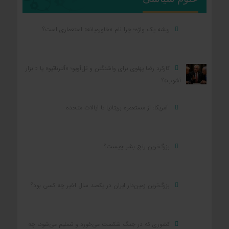
ریشه یک واژه؛ چرا نام «خاورمیانه» استعماری است؟
کارکرد رضا پهلوی برای واشنگتن و تل‌آویو؛ «آلترناتیو» یا «ابزار
آشوب»؟
آمریکا: از مستعمره بریتانیا تا ایالات متحده
بزرگ‌ترین رنج بشر چیست؟
بزرگ‌ترین زمین‌دار ایران در یکصد سال اخیر چه کسی بود؟
کشوری که در جنگ شکست می‌خورد و تسلیم می‌شود، چه