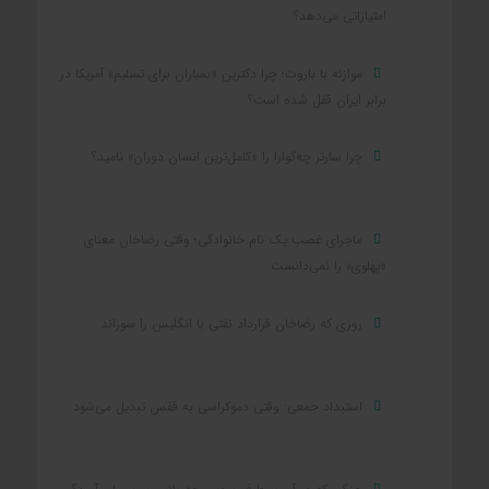
امتیازاتی می‌دهد؟
موازنه با باروت؛ چرا دکترین «بمباران برای تسلیم» آمریکا در
برابر ایران قفل شده است؟
چرا سارتر چه‌گوارا را «کامل‌ترین انسان دوران» نامید؟
ماجرای غصب یک نام خانوادگی؛ وقتی رضاخان معنای
«پهلوی» را نمی‌دانست
روزی که رضاخان قرارداد نفتی با انگلیس را سوزاند
استبداد جمعی: وقتی دموکراسی به قفس تبدیل می‌شود