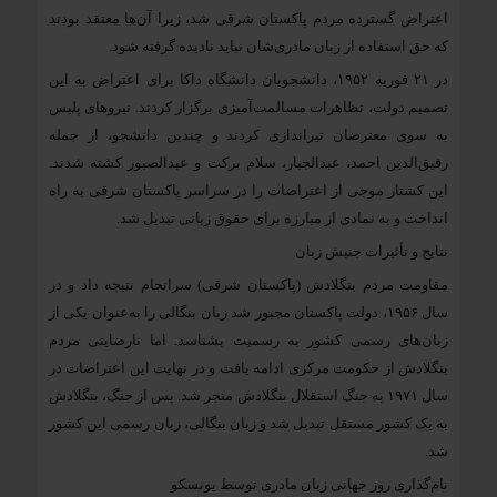
اعتراض گسترده مردم پاکستان شرقی شد، زیرا آن‌ها معتقد بودند
که حق استفاده از زبان مادری‌شان نباید نادیده گرفته شود.
در ۲۱ فوریه ۱۹۵۲، دانشجویان دانشگاه داکا برای اعتراض به این
تصمیم دولت، تظاهرات مسالمت‌آمیزی برگزار کردند. نیروهای پلیس
به سوی معترضان تیراندازی کردند و چندین دانشجو، از جمله
رفیق‌الدین احمد، عبدالجبار، سلام برکت و عبدالصبور کشته شدند.
این کشتار موجی از اعتراضات را در سراسر پاکستان شرقی به راه
انداخت و به نمادی از مبارزه برای حقوق زبانی تبدیل شد.
نتایج و تأثیرات جنبش زبان
مقاومت مردم بنگلادش (پاکستان شرقی) سرانجام نتیجه داد و در
سال ۱۹۵۶، دولت پاکستان مجبور شد زبان بنگالی را به‌عنوان یکی از
زبان‌های رسمی کشور به رسمیت بشناسد. اما نارضایتی مردم
بنگلادش از حکومت مرکزی ادامه یافت و در نهایت این اعتراضات در
سال ۱۹۷۱ به جنگ استقلال بنگلادش منجر شد. پس از جنگ، بنگلادش
به یک کشور مستقل تبدیل شد و زبان بنگالی، زبان رسمی این کشور
شد.
نام‌گذاری روز جهانی زبان مادری توسط یونسکو