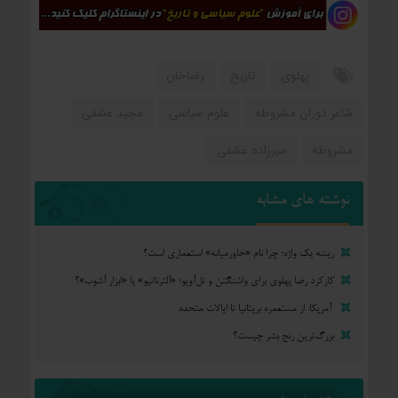
پهلوی
تاریخ
رضاخان
شاعر دوران مشروطه
علوم سیاسی
مجید عشقی
مشروطه
میرزاده عشقی
نوشته های مشابه
ریشه یک واژه؛ چرا نام «خاورمیانه» استعماری است؟
کارکرد رضا پهلوی برای واشنگتن و تل‌آویو؛ «آلترناتیو» یا «ابزار آشوب»؟
آمریکا: از مستعمره بریتانیا تا ایالات متحده
بزرگ‌ترین رنج بشر چیست؟