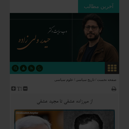
آخرین مطالب
ردپای استعمار بر جغرافیای سیاسی؛
چگونه فاتحان نام کشورهای امروز را
نوشتند؟
صفحه نخست /
تاریخ سیاسی
/
علوم سیاسی
از میرزاده عشقی تا مجید عشقی