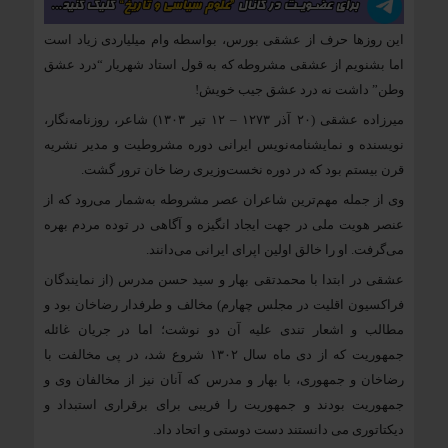
این روزها حرف از عشقی بورس، بواسطه وام میلیاردی زیاد است
اما بشنویم از عشقی مشروطه که به قول استاد شهریار “درد عشق
وطن” داشت نه درد عشق جیب خویش!
میرزاده عشقی (۲۰ آذر ۱۲۷۳ – ۱۲ تیر ۱۳۰۳) شاعر، روزنامه‌نگار،
نویسنده و نمایشنامه‌نویس ایرانی دوره مشروطیت و مدیر نشریه
قرن بیستم بود که در دوره نخست‌وزیری رضا خان ترور گشت.
وی از جمله مهم‌ترین شاعران عصر مشروطه به‌شمار می‌رود که از
عنصر هویت ملی در جهت ایجاد انگیزه و آگاهی در توده مردم بهره
می‌گرفت. او را خالق اولین اپرای ایرانی می‌دانند.
عشقی در ابتدا با محمدتقی بهار و سید حسن مدرس (از نمایندگان
فراکسیون اقلیت در مجلس چهارم) مخالف و طرفدار رضاخان بود و
مطالب و اشعار تندی علیه آن دو نوشت؛ اما در جریان غائله
جمهوریت که از دی ماه سال ۱۳۰۲ شروع شد، در پی مخالفت با
رضاخان و جمهوری، با بهار و مدرس که آنان نیز از مخالفان وی و
جمهوریت بودند و جمهوریت را فریبی برای برقراری استبداد و
دیکتاتوری می دانستند دست دوستی و اتحاد داد.