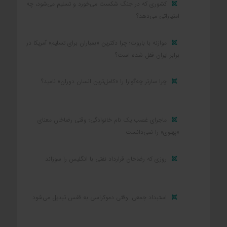
کشوری که در جنگ شکست می‌خورد و تسلیم می‌شود، چه
امتیازاتی می‌دهد؟
موازنه با باروت؛ چرا دکترین «بمباران برای تسلیم» آمریکا در
برابر ایران قفل شده است؟
چرا سارتر چه‌گوارا را «کامل‌ترین انسان دوران» نامید؟
ماجرای غصب یک نام خانوادگی؛ وقتی رضاخان معنای
«پهلوی» را نمی‌دانست
روزی که رضاخان قرارداد نفتی با انگلیس را سوزاند
استبداد جمعی: وقتی دموکراسی به قفس تبدیل می‌شود