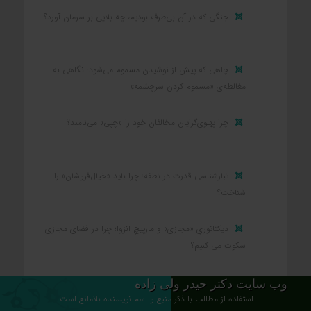
جنگی که در آن بی‌طرف بودیم، چه بلایی بر سرمان آورد؟
چاهی که پیش از نوشیدن مسموم می‌شود: نگاهی به
مغالطه‌ی «مسموم کردن سرچشمه»
چرا پهلوی‌گرایان مخالفان خود را «چپی» می‌نامند؟
تبارشناسی قدرت در نطفه؛ چرا باید «خیال‌فروشان» را
شناخت؟
دیکتاتوریِ «مجازی» و مارپیچِ انزوا؛ چرا در فضای مجازی
سکوت می کنیم؟
وب سایت دکتر حیدر ولی زاده
استفاده از مطالب با ذکر منبع و اسم نویسنده بلامانع است.