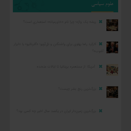
علوم سیاسی
ریشه یک واژه؛ چرا نام «خاورمیانه» استعماری است؟
کارکرد رضا پهلوی برای واشنگتن و تل‌آویو؛ «آلترناتیو» یا «ابزار
آشوب»؟
آمریکا: از مستعمره بریتانیا تا ایالات متحده
بزرگ‌ترین رنج بشر چیست؟
بزرگ‌ترین زمین‌دار ایران در یکصد سال اخیر چه کسی بود؟