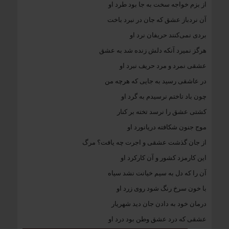
از بزم خواجه سخت به جا بود طرد او
آن نردباز عشق که جان در نبرد باخت
بردی نمی‌کنند حریفان نرد او
هرگز نمیرد آنکه دلش زنده شد به عشق
عشقی نمرد و مرد حریف نبرد او
در عاشقی رسید به جایی که هرچه من
چون باد تاختم نرسیدم به گرد او
کشتی عشق را نرسد تخته بر کنار
موج جنون شکافته دریانورد او
از جان گذشت عشقی و اجرت چه یافت؟ مرگ
این کارمزد کشور و آن کارکرد او
آن را که دل به سیم خیانت نشد سیاه
با خون سرخ رنگ شود روی زرد او
درمان خود به دادن جان دید شهریار
عشقی که درد عشق وطن بود درد او