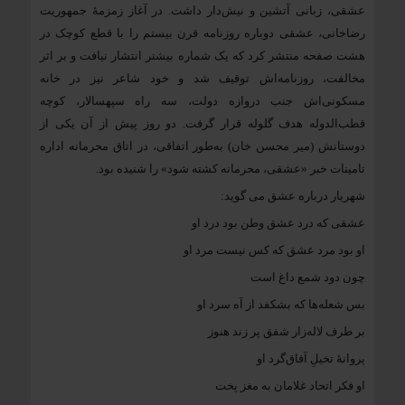
عشقی، زبانی آتشین و نیش‌دار داشت. در آغاز زمزمهٔ جمهوریت
رضاخانی، عشقی دوباره روزنامه قرن بیستم را با قطع کوچک در
هشت صفحه منتشر کرد که یک شماره بیشتر انتشار نیافت و بر اثر
مخالفت، روزنامه‌اش توقیف شد و خود شاعر نیز در خانه
مسکونی‌اش جنب دروازه دولت، سه راه سپهسالار، کوچه
قطب‌الدوله هدف گلوله قرار گرفت. دو روز پیش از آن یکی از
دوستانش (میر محسن خان) به‌طور اتفاقی، در اتاق محرمانه اداره
تامینات خبر «عشقی، محرمانه کشته شود» را شنیده بود.
شهریار درباره عشق می گوید:
عشقی که درد عشق وطن بود درد او
او بود مرد عشق که کس نیست مرد او
چون دود شمع داغ است
بس شعله‌ها که بشکفد از آه سرد او
بر طرف لاله‌زار شفق پر زند هنوز
پروانهٔ تخیلِ آفاق‌گرد او
او فکر اتحاد غلامان به مغز پخت