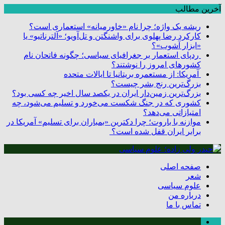
آخرین مطالب
ریشه یک واژه؛ چرا نام «خاورمیانه» استعماری است؟
کارکرد رضا پهلوی برای واشنگتن و تل‌آویو؛ «آلترناتیو» یا
«ابزار آشوب»؟
ردپای استعمار بر جغرافیای سیاسی؛ چگونه فاتحان نام
کشورهای امروز را نوشتند؟
آمریکا: از مستعمره بریتانیا تا ایالات متحده
بزرگ‌ترین رنج بشر چیست؟
بزرگ‌ترین زمین‌دار ایران در یکصد سال اخیر چه کسی بود؟
کشوری که در جنگ شکست می‌خورد و تسلیم می‌شود، چه
امتیازاتی می‌دهد؟
موازنه با باروت؛ چرا دکترین «بمباران برای تسلیم» آمریکا در
برابر ایران قفل شده است؟
صفحه اصلی
شعر
علوم سیاسی
درباره من
تماس با ما