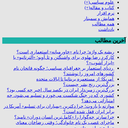
علوم سیاسی
(+)
کتاب و مقاله
(+)
نرم افزار
همایش و سمینار
همه مطالب
یادداشت
آخرین مطالب
ریشه یک واژه؛ چرا نام «خاورمیانه» استعماری است؟
کارکرد رضا پهلوی برای واشنگتن و تل‌آویو؛ «آلترناتیو» یا
«ابزار آشوب»؟
ردپای استعمار بر جغرافیای سیاسی؛ چگونه فاتحان نام
کشورهای امروز را نوشتند؟
آمریکا: از مستعمره بریتانیا تا ایالات متحده
بزرگ‌ترین رنج بشر چیست؟
بزرگ‌ترین زمین‌دار ایران در یکصد سال اخیر چه کسی بود؟
کشوری که در جنگ شکست می‌خورد و تسلیم می‌شود، چه
امتیازاتی می‌دهد؟
موازنه با باروت؛ چرا دکترین «بمباران برای تسلیم» آمریکا در
برابر ایران قفل شده است؟
چرا سارتر چه‌گوارا را «کامل‌ترین انسان دوران» نامید؟
ماجرای غصب یک نام خانوادگی؛ وقتی رضاخان معنای
«پهلوی» را نمی‌دانست